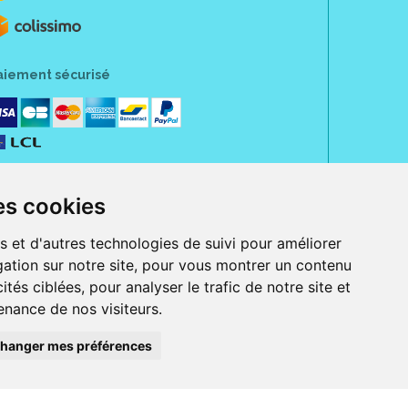
aiement sécurisé
es cookies
s et d'autres technologies de suivi pour améliorer
ation sur notre site, pour vous montrer un contenu
ités ciblées, pour analyser le trafic de notre site et
nance de nos visiteurs.
rue Jeanne d' Harcourt, 80300 Albert.
 sans ordonnance.
hanger mes préférences
ranger).
e, iPad et iPod touch), ou sur Google Play (pour Androïd 5.0 ou version
 Express, Bancontact, PayPal.
 beauté et bien-être ainsi que différents services : suivi personnalisé,