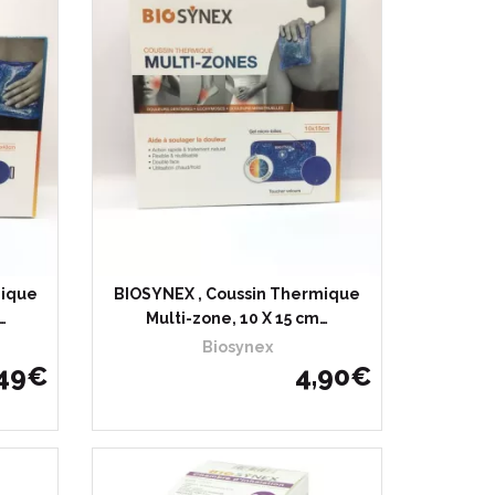
mique
BIOSYNEX , Coussin Thermique
…
Multi-zone, 10 X 15 cm…
Biosynex
49
€
4
,
90
€