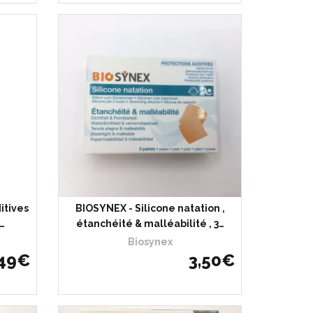
hète
itives
BIOSYNEX - Silicone natation ,
…
étanchéité & malléabilité , 3…
Biosynex
49
€
3
,
50
€