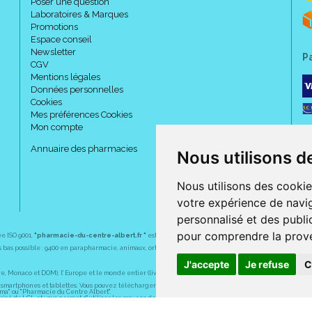
Poser une question
Laboratoires & Marques
Promotions
Espace conseil
Newsletter
P
CGV
Mentions légales
Données personnelles
Cookies
Mes préférences Cookies
Mon compte
Annuaire des pharmacies
Nous utilisons d
Nous utilisons des cookie
votre expérience de navig
personnalisé et des public
pour comprendre la prove
ée ISO 9001.
"pharmacie-du-centre-albert.fr "
est le site internet de l
a pharmacie du centre
, 32 
plus bas possible : 9400 en parapharmacie, animaux, orthopédie, matériel médical. 1700 en médicaments
J'accepte
Je refuse
C
Monaco et DOM), l' Europe et le monde entier (livraison assuré par Colissimo et ses partenaires à l' ét
martphones et tablettes. Vous pouvez télécharger gratuitement l' application sur l' AppStore (pour iPhon
rma" ou "Pharmacie du Centre Albert".
sé du LCL et vous permet d' utiliser les moyens de paiement suivants : CB, Visa, MasterCard, American
s pharmaceutiques, homéopathiques, orthopédiques, vétérinaires, aide à domicile, parapharmaceutiques,