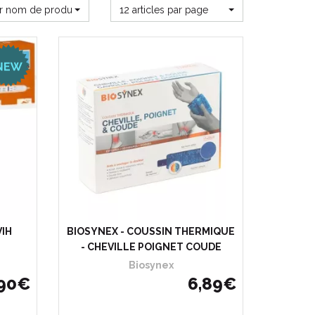
ar nom de produit
12 articles par page
VIH
BIOSYNEX - COUSSIN THERMIQUE
- CHEVILLE POIGNET COUDE
Biosynex
90
€
6
,
89
€