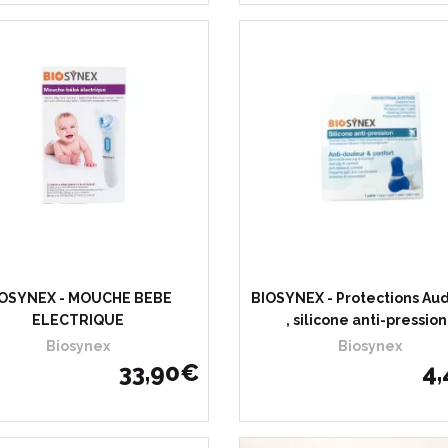
Choisir
J’ac
IOSYNEX - MOUCHE BEBE
BIOSYNEX - Protections Aud
ELECTRIQUE
, silicone anti-pression
Biosynex
Biosynex
33
,
90
€
4
,