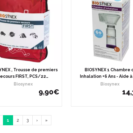
YNEX , Trousse de premiers
BIOSYNEX 1 Chambre d
secours FIRST, PCS/22…
Inhalation +6 Ans - Aide à
Biosynex
Biosynex
9
,
90
€
14
,
1
2
3
›
»