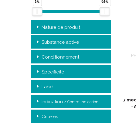
1€
34€
Nature de produit
Substance active
Conditionnement
Spécificité
Label
7 med
Indication
/ Contre-indication
- 
Critères