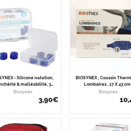
SYNEX - Silicone natation,
BIOSYNEX , Coussin Ther
nchéité & malléabilité, 3…
Lombaires , 17 X 43 cm
Biosynex
Biosynex
3
,
90
€
10
,