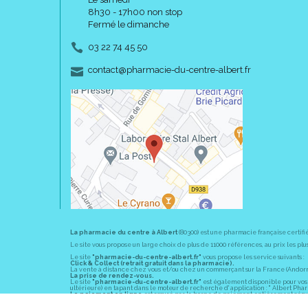
8h30 - 17h00 non stop
Fermé le dimanche
03 22 74 45 50
-
-
contact
@
pharmacie-du-centre-albert.fr
La pharmacie du centre à Albert
(80300) est une pharmacie française certifi
Le site vous propose un large choix de plus de 11000 références, au prix les 
Le site
"pharmacie-du-centre-albert.fr"
vous propose les service suivants :
Click & Collect (retrait gratuit dans la pharmacie).
La vente à distance chez vous et/ou chez un commerçant sur la France (Andorre, 
La prise de rendez-vous.
Le site
"pharmacie-du-centre-albert.fr"
est également disponible pour vos s
ultérieure) en tapant dans le moteur de recherche d' application : " Albert Pha
Le paiement en ligne
est assuré par la borne de paiement entièrement sécuri
En officine,
la pharmacie du centre à Albert
(80300) vous propose ses conseil