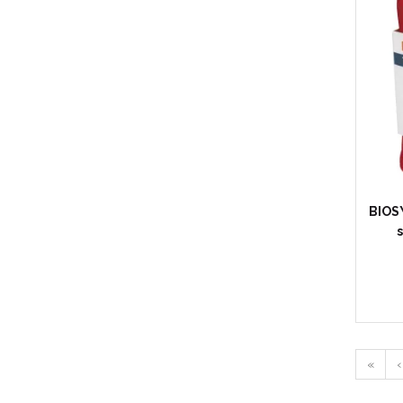
BIOS
«
‹