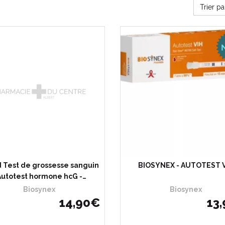
Trier p
 Test de grossesse sanguin
BIOSYNEX - AUTOTEST 
Autotest hormone hcG -…
Biosynex
Biosynex
14
,
90
€
13
,