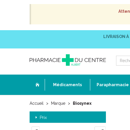
Atten
LIVRAISON À
Médicaments
Parapharmacie
Accueil
Marque
Biosynex
Prix