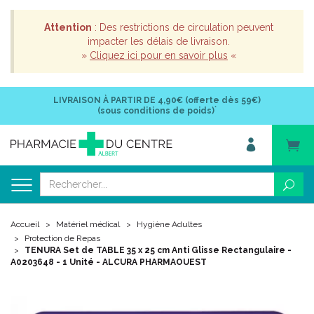
Attention
: Des restrictions de circulation peuvent
impacter les délais de livraison.
»
Cliquez ici pour en savoir plus
«
LIVRAISON À PARTIR DE
4,90€ (offerte dès 59€)
*
(sous conditions de poids)
Accueil
Matériel médical
Hygiène Adultes
Protection de Repas
TENURA Set de TABLE 35 x 25 cm Anti Glisse Rectangulaire -
A0203648 - 1 Unité - ALCURA PHARMAOUEST