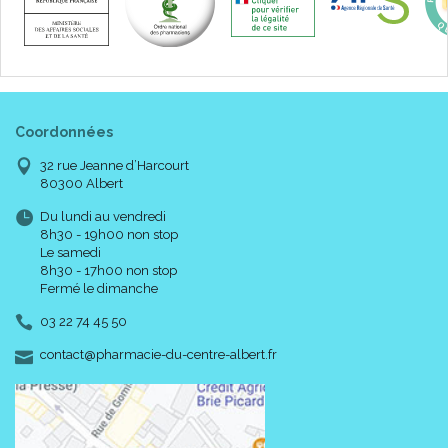
Coordonnées
32 rue Jeanne d’Harcourt
80300 Albert
Du lundi au vendredi
8h30 - 19h00 non stop
Le samedi
8h30 - 17h00 non stop
Fermé le dimanche
03 22 74 45 50
-
-
contact
@
pharmacie-du-centre-albert.fr