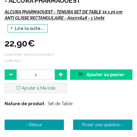
- ALCURA PHARMAOUEST
ALCURA PHARMAOUEST - TENURA SET DE TABLE 35 x 25 cm
ANTI GLISSE RECTANGULAIRE - A0203648 - 1 Unité
Lire la suite...
Vte/NR
22,90€
Description :
Code EAN :
9000000000812
Code ACL :
Les sets antiglisse TENURA permettent de positionner tous
les ustensiles courants et d’ éviter tout risque de glissement
Ajouter au panier
inopportun.
Ajouter à Ma liste
Caractéristiques :
Nature de produit
: Set de Table
Dimensions : 35 x 25 cm.
Poids net : 145 g.
Passe au micro-ondes.
‹ Retour
Poser une question ›
>> Existe également en dimensions : 18 x 25 cm
.