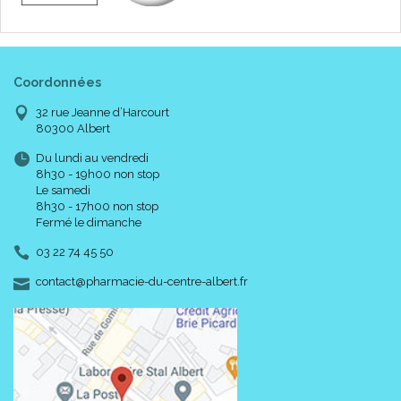
Coordonnées
32 rue Jeanne d’Harcourt
80300 Albert
Du lundi au vendredi
8h30 - 19h00 non stop
Le samedi
8h30 - 17h00 non stop
Fermé le dimanche
03 22 74 45 50
-
-
contact
@
pharmacie-du-centre-albert.fr