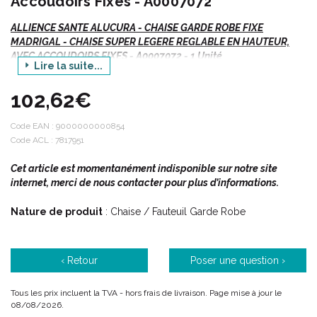
Accoudoirs Fixes - A0007072
ALLIENCE SANTE ALUCURA - CHAISE GARDE ROBE FIXE
MADRIGAL - CHAISE SUPER LEGERE REGLABLE EN HAUTEUR,
AVEC ACCOUDOIRS FIXES - A0007072 - 1 Unité
Lire la suite...
Vte/R/D
102,62€
Description :
Code EAN :
9000000000854
Code ACL : 7817951
Cet article est momentanément indisponible sur notre site
Finition polypropylène chargé : beige.
internet, merci de nous contacter pour plus d’informations.
Livré complet avec seau et coussin de renfort antiglisse.
Nature de produit
: Chaise / Fauteuil Garde Robe
>> voir le protège seau jetable à usage unique.
Caractéristiques :
‹ Retour
Poser une question ›
Largueur intérieure : 53 cm.
Tous les prix incluent la TVA - hors frais de livraison. Page mise à jour le
Hauteur : 82 à 86 cm.
08/08/2026.
Longueur extérieure : 41 cm.