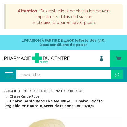
Attention
: Des restrictions de circulation peuvent
impacter les délais de livraison.
»
Cliquez ici pour en savoir plus
«
LIVRAISON À PARTIR DE
4,90€ (offerte dès 59€)
*
(sous conditions de poids)
Accueil
Matériel médical
Hygiène Toilettes
Chaise Garde Robe
Chaise Garde Robe Fixe MADRIGAL - Chaise Légère
Réglable en Hauteur, Accoudoirs Fixes - A0007072