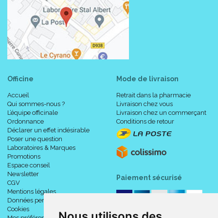
Testées dermatologiquement :
Toutes nos matières sont testées dermatologiquement
afin de favoriser une peau saine.
Une matière douce pour un toucher textile pour plus de confort :
De nouveaux côtés et un voile extérieur aérés laisse la peau
respirer.
Officine
Mode de livraison
La technologie Odour Neutralizer diminue les odeurs d'
Accueil
Retrait dans la pharmacie
ammoniac :
Qui sommes-nous ?
Livraison chez vous
Le système Odour Neutralizer diminues les odeurs
L’équipe officinale
Livraison chez un commerçant
d'ammoniac, ce qui procure fraîcheur et dignité.
Ordonnance
Conditions de retour
Déclarer un effet indésirable
Poser une question
L' indicateur d'humidité indique quand changer la protection :
Laboratoires & Marques
Il n' est pas nécessaire d' ouvrir la protection pour savoir
Promotions
s' il faut la changer. En effet, l' indicateur d' humidité à l'
Espace conseil
extérieur du produit passe du jaune au bleu quand de l'
Newsletter
Paiement sécurisé
CGV
urine a été détectée.
Mentions légales
Données personnelles
Des élastiques incurvés au niveau des jambes pour une coupe
Cookies
Nous utilisons des
ajustée :
Mes préférences Cookies