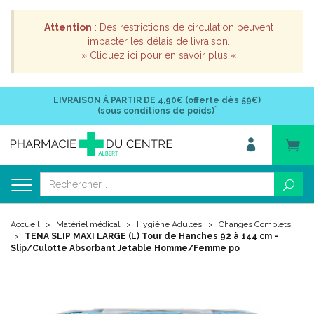
Attention
: Des restrictions de circulation peuvent
impacter les délais de livraison.
»
Cliquez ici pour en savoir plus
«
LIVRAISON À PARTIR DE
4,90€ (offerte dès 59€)
*
(sous conditions de poids)
Accueil
Matériel médical
Hygiène Adultes
Changes Complets
TENA SLIP MAXI LARGE (L) Tour de Hanches 92 à 144 cm -
Slip/Culotte Absorbant Jetable Homme/Femme po