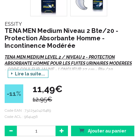
ESSITY
TENA MEN Medium Niveau 2 Bte/20 -
Protection Absorbante Homme -
Incontinence Modérée
TENA MEN MEDIUM LEVEL 2 / NIVEAU 2 - PROTECTION
ABSORBANTE HOMME POUR LES FUITES URINAIRES MODEREES
- CODE COULEUR JAUNE - LONGUEUR 27 cm - Bte/20
Lire la suite...
Code couleur
JAUNE
= conçu pour des fuites urinaires
11,49€
modérées.
-11
%
12,95€
Code EAN :
7322540426489
Description :
Code ACL : 9641456
TENA Men Level 2 est une protection sûre qui épouse les
Ajouter au panier
formes de l' anatomie masculine. Protection discrète et sécurité