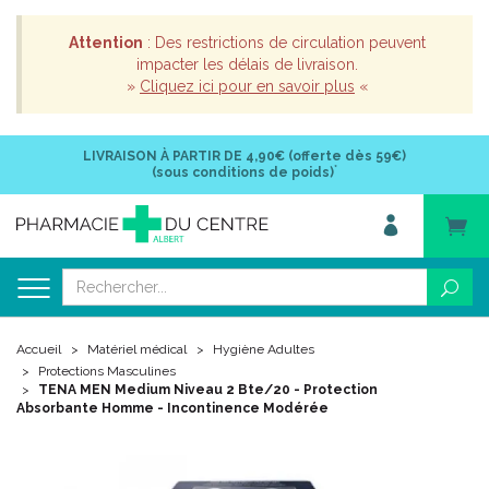
Attention
: Des restrictions de circulation peuvent
impacter les délais de livraison.
»
Cliquez ici pour en savoir plus
«
LIVRAISON À PARTIR DE
4,90€ (offerte dès 59€)
*
(sous conditions de poids)
Accueil
Matériel médical
Hygiène Adultes
Protections Masculines
TENA MEN Medium Niveau 2 Bte/20 - Protection
Absorbante Homme - Incontinence Modérée