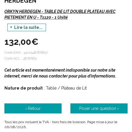
HERDEGEN
ORKYN HERDEGEN - TABLE DE LIT DOUBLE PLATEAU AVEC
PIETEMENT EN U - T1120 - 1 Unité
Lire la suite...
délai 10 jours
132,00€
Description :
Code EAN :
3401548786857
Code ACL : 4878685
Cette table réglable en hauteur possède un plateau repose livre
Cet article est momentanément indisponible sur notre site
inclinable (multi positions) ainsi qu' une double inclinaison au
internet, merci de nous contacter pour plus d’informations.
niveau du socle facilitant l' utilisation dans un fauteuil (roulant).
Tablette latérale qui augmente la surface du plateau et s'
Nature de produit
: Table / Plateau de Lit
avère très pratique pour poser un verre alors que le plateau
principal est incliné en mode lecture.
Comme la table Diffusion standard l' empiétement est
‹ Retour
Poser une question ›
toujours inclinable multi-positions (plié pour rangement,
vertical et incliné à 15°) et sera votre compagnon idéal en
fauteuil roulant ou en position alitée.
Tous les prix incluent la TVA - hors frais de livraison. Page mise à jour le
06/08/2026.
Inclinaison et coulissement latéral.