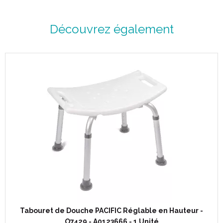
Plateau à inclinaisons multiples.
Le rebord est bordé par un jonc de protection anti-chocs et
qui empèche la chute d' objets.
Découvrez également
Caractéristiques :
Inclinaison : 0 à 90°, par palier de 15°.
Poids maximum supporté sur plateau : 10 kg.
Hauteur variable réglable : mini 61 à maxi 94 cm.
Dimension du plateau : 40 x 80 cm.
Dimensions de la tablette latérale : 40 x 16 cm.
Encombrement au sol : 44 x 72 cm.
Hauteur du socle : 10 cm (passage sous sommier).
Piètement avec 3 positions (fermée pour le rangement,
perpendiculaire et 15° pour une utilisation dans un fauteuil).
4 roulettes dont 2 avec frein.
Poids de la table : 9 kg.
Tabouret de Douche PACIFIC Réglable en Hauteur -
O7429 - A0123666 - 1 Unité