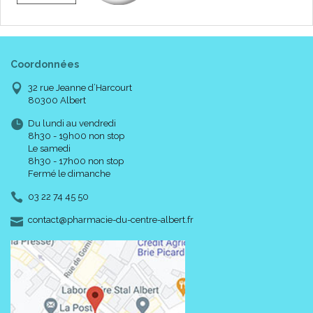
Coordonnées
32 rue Jeanne d’Harcourt
80300 Albert
Du lundi au vendredi
8h30 - 19h00 non stop
Le samedi
8h30 - 17h00 non stop
Fermé le dimanche
03 22 74 45 50
-
-
contact
@
pharmacie-du-centre-albert.fr