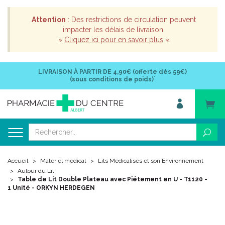
Attention
: Des restrictions de circulation peuvent
impacter les délais de livraison.
»
Cliquez ici pour en savoir plus
«
LIVRAISON À PARTIR DE
4,90€ (offerte dès 59€)
*
(sous conditions de poids)
Accueil
Matériel médical
Lits Médicalisés et son Environnement
Autour du Lit
Table de Lit Double Plateau avec Piétement en U - T1120 -
1 Unité - ORKYN HERDEGEN