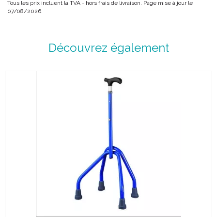
Tous les prix incluent la TVA - hors frais de livraison. Page mise à jour le
Caractéristiques :
07/08/2026.
Couleur : NOIR
Découvrez également
Diamètre - inférieur - embout : 19mm.
Hauteur réglable 14 positions de 73 à 103 cm.
3 coloris disponibles : blanc, bleu et noir.
Poids : 350 g.
Poids maximum utilisateur : 100 kg.
Code ACL : 5500009
Code EAN : 3665155000090