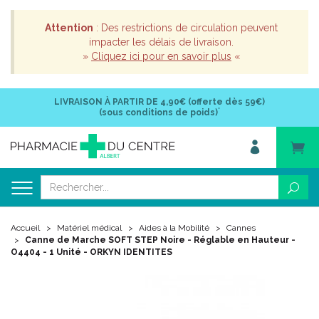
Attention
: Des restrictions de circulation peuvent
impacter les délais de livraison.
»
Cliquez ici pour en savoir plus
«
LIVRAISON À PARTIR DE
4,90€ (offerte dès 59€)
*
(sous conditions de poids)
Accueil
Matériel médical
Aides à la Mobilité
Cannes
Canne de Marche SOFT STEP Noire - Réglable en Hauteur -
O4404 - 1 Unité - ORKYN IDENTITES