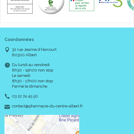
Coordonnées
32 rue Jeanne d’Harcourt
80300 Albert
Du lundi au vendredi
8h30 - 19h00 non stop
Le samedi
8h30 - 17h00 non stop
Fermé le dimanche
03 22 74 45 50
-
-
contact
@
pharmacie-du-centre-albert.fr