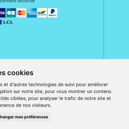
aiement sécurisé
es cookies
rue Jeanne d' Harcourt, 80300 Albert.
 sans ordonnance.
s et d'autres technologies de suivi pour améliorer
ation sur notre site, pour vous montrer un contenu
ranger).
e, iPad et iPod touch), ou sur Google Play (pour Androïd 5.0 ou version
ités ciblées, pour analyser le trafic de notre site et
 Express, Bancontact, PayPal.
nance de nos visiteurs.
 beauté et bien-être ainsi que différents services : suivi personnalisé,
auté de la peau, des cheveux...), mesure de la glycémie, perruques.
s 30 ans, Pharmactiv réunit près de 1500 adhérents pharmaciens autour d' un
du matériel médical sous sa marque BetterLife.
hanger mes préférences