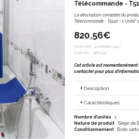
Télécommande - T514
La description complète du produi
Télécommande - T5140 - 1 Unité" s
820,56€
Code EAN :
4028698103410
Code ACL : 9810341
Cet article est momentanément in
contacter pour plus d’informatio
Description
Caractéristiques
Nombre d’unités
: 1
Nature de produit
: Siège de 
Conditionnement
: Boite cart