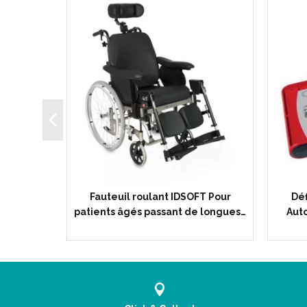
noxydable
Fauteuil roulant IDSOFT Pour
Déf
- O4520…
patients âgés passant de longues…
Auto