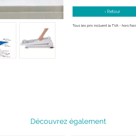
‹ Retour
Tous les prix incluent la TVA - hors fra
Découvrez également