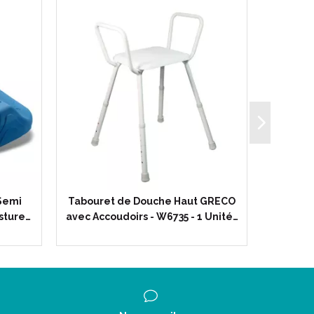
Semi
Tabouret de Douche Haut GRECO
Coussin
osture…
avec Accoudoirs - W6735 - 1 Unité…
30° Ga