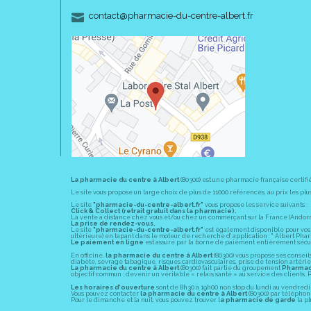
-
-
contact
@
pharmacie-du-centre-albert.fr
La pharmacie du centre à Albert
(80300) est une pharmacie française certifi
Le site vous propose un large choix de plus de 11000 références, au prix les 
Le site
"pharmacie-du-centre-albert.fr"
vous propose les service suivants :
Click & Collect (retrait gratuit dans la pharmacie).
La vente à distance chez vous et/ou chez un commerçant sur la France (Andorre, 
La prise de rendez-vous.
Le site
"pharmacie-du-centre-albert.fr"
est également disponible pour vos s
ultérieure) en tapant dans le moteur de recherche d' application : " Albert Pha
Le paiement en ligne
est assuré par la borne de paiement entièrement sécuri
En officine,
la pharmacie du centre à Albert
(80300) vous propose ses conseil
diabète, sevrage tabagique, risques cardiovasculaires, prise de tension artériell
La pharmacie du centre à Albert
(80300) fait partie du groupement
Pharmac
objectif commun : devenir un véritable « relais santé » au service des client
Les horaires d'ouverture
sont de 8h30 à 19h00 non stop du lundi au vendredi 
Vous pouvez contacter
la pharmacie du centre à Albert
(80300) par téléphone
Pour le dimanche et la nuit, vous pouvez trouver l
a pharmacie de garde
la pl