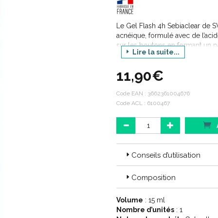
Le Gel Flash 4h Sebiaclear de S
acnéique, formulé avec de l’acid
sur les boutons en formant un p
Lire la suite...
imperfections tout en prévenant 
rougeurs, volume et relief des 
11,90€
patch. L’acide azélaïque régule 
tandis que le niacinamide hydrate
compatible avec le maquillage, 
Code EAN :
3662361004676
peaux sensibles.
Code ACL : 6100467
Conseils d’utilisation
Composition
Volume
: 15 ml
Nombre d’unités
: 1