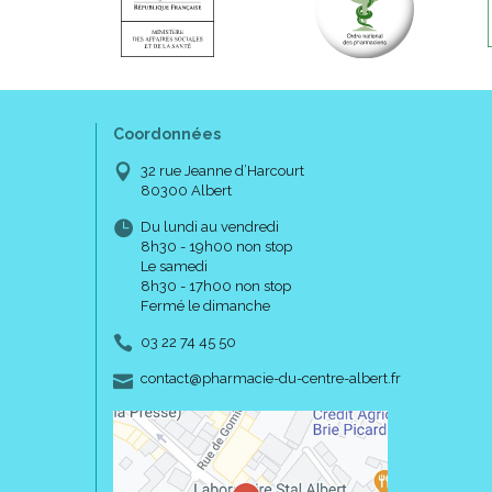
Coordonnées
32 rue Jeanne d’Harcourt
80300 Albert
Du lundi au vendredi
8h30 - 19h00 non stop
Le samedi
8h30 - 17h00 non stop
Fermé le dimanche
03 22 74 45 50
-
-
contact
@
pharmacie-du-centre-albert.fr