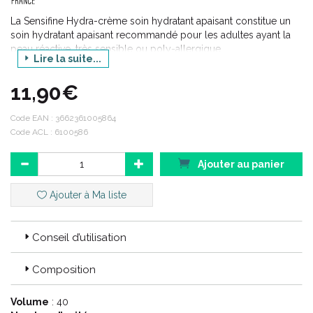
La Sensifine Hydra-crème soin hydratant apaisant constitue un
soin hydratant apaisant recommandé pour les adultes ayant la
peau réactive, très sensible ou poly-allergique.
Lire la suite...
Elle est formulée à base d’huiles végétales, de panthénol,
d’actifs hydratants qui hydratent intensément et durablement la
11,90€
peau, nourrissent l’épiderme, apaisent les tiraillements,
picotements, démangeaisons et rougeurs, protègent la peau
Code EAN :
3662361005864
fragilisée et procurent un confort immédiat.
Code ACL : 6100586
Ajouter au panier
Ajouter à Ma liste
Conseil d’utilisation
Composition
Volume
: 40