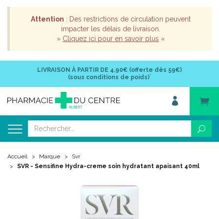
Attention
: Des restrictions de circulation peuvent
impacter les délais de livraison.
»
Cliquez ici pour en savoir plus
«
LIVRAISON À PARTIR DE
4,90€ (offerte dès 59€)
*
(sous conditions de poids)
Accueil
Marque
Svr
SVR - Sensifine Hydra-creme soin hydratant apaisant 40ml