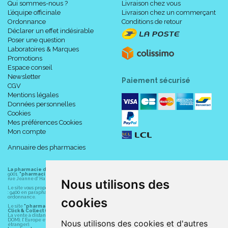
Qui sommes-nous ?
Livraison chez vous
L’équipe officinale
Livraison chez un commerçant
Ordonnance
Conditions de retour
Déclarer un effet indésirable
Poser une question
Laboratoires & Marques
Promotions
Espace conseil
Newsletter
Paiement sécurisé
CGV
Mentions légales
Données personnelles
Cookies
Mes préférences Cookies
Mon compte
Annuaire des pharmacies
La pharmacie du centre à Albert
(80300) est une pharmacie française certifiée ISO
9001.
"pharmacie-du-centre-albert.fr "
est le site internet de l
a pharmacie du centre
, 32
rue Jeanne d' Harcourt, 80300 Albert.
Nous utilisons des
Le site vous propose un large choix de plus de 11000 références, au prix les plus bas possible
: 9400 en parapharmacie, animaux, orthopédie, matériel médical. 1700 en médicaments sans
ordonnance.
cookies
Le site
"pharmacie-du-centre-albert.fr"
vous propose les service suivants :
Click & Collect (retrait gratuit dans la pharmacie).
La vente à distance chez vous et/ou chez un commerçant sur la France (Andorre, Monaco et
DOM), l' Europe et le monde entier (livraison assuré par Colissimo et ses partenaires à l'
Nous utilisons des cookies et d'autres
étranger).