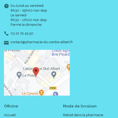
Du lundi au vendredi
8h30 - 19h00 non stop
Le samedi
8h30 - 17h00 non stop
Fermé le dimanche
03 22 74 45 50
-
-
contact
@
pharmacie-du-centre-albert.fr
Officine
Mode de livraison
Accueil
Retrait dans la pharmacie