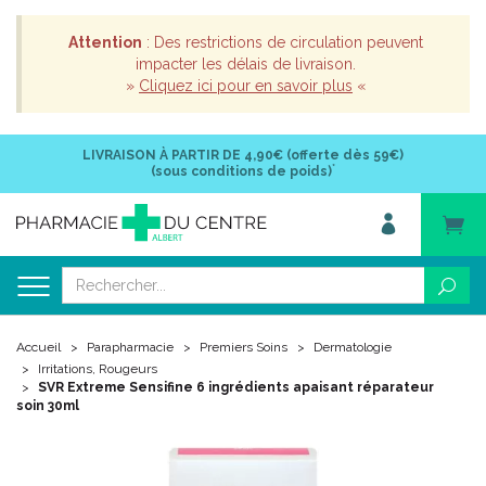
Attention
: Des restrictions de circulation peuvent
impacter les délais de livraison.
»
Cliquez ici pour en savoir plus
«
LIVRAISON À PARTIR DE
4,90€ (offerte dès 59€)
*
(sous conditions de poids)
Accueil
Parapharmacie
Premiers Soins
Dermatologie
Irritations, Rougeurs
SVR Extreme Sensifine 6 ingrédients apaisant réparateur
soin 30ml