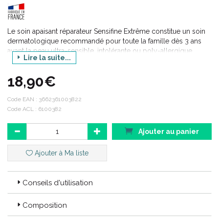
Le soin apaisant réparateur Sensifine Extrême constitue un soin
dermatologique recommandé pour toute la famille dès 3 ans
ayant la peau ultra-sensible, intolérante ou poly-allergique.
Lire la suite...
Il est formulé à base d’eau ionisée brevetée et d'agents
hydratants qui apaisent les rougeurs, calment les irritations,
18,90€
réduisent les sensations de chaleur, renforcent la barrière
cutanée, hydratent durablement et respectent les peaux
Code EAN :
3662361003822
réactives.
Code ACL : 6100382
Ajouter au panier
Ajouter à Ma liste
Conseils d'utilisation
Composition