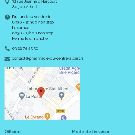
32 rue Jeanne d’Harcourt
80300 Albert
Du lundi au vendredi
8h30 - 19h00 non stop
Le samedi
8h30 - 17h00 non stop
Fermé le dimanche
03 22 74 45 50
-
-
contact
@
pharmacie-du-centre-albert.fr
Officine
Mode de livraison