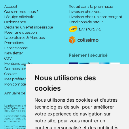
Accueil
Retrait dans la pharmacie
Qui sommes-nous ?
Livraison chez vous
L’équipe officinale
Livraison chez un commerçant
Ordonnance
Conditions de retour
Déclarer un effet indésirable
Poser une question
Laboratoires & Marques
Promotions
Espace conseil
Newsletter
Paiement sécurisé
CGV
Mentions légales
Données personnelles
Cookies
Nous utilisons des
Mes préférences Cookies
Mon compte
cookies
Annuaire des pharmacies
Nous utilisons des cookies et d'autres
technologies de suivi pour améliorer
La pharmacie du centre à Albert
(80300) est une pharmacie française certifiée ISO
9001.
"pharmacie-du-centre-albert.fr "
est le site internet de l
a pharmacie du centre
, 32
rue Jeanne d' Harcourt, 80300 Albert.
votre expérience de navigation sur
Le site vous propose un large choix de plus de 11000 références, au prix les plus bas possible
: 9400 en parapharmacie, animaux, orthopédie, matériel médical. 1700 en médicaments sans
notre site, pour vous montrer un
ordonnance.
contenu personnalisé et des publicités
Le site
"pharmacie-du-centre-albert.fr"
vous propose les service suivants :
Click & Collect (retrait gratuit dans la pharmacie).