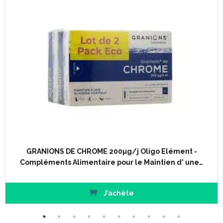
Le houblon, associé à l’ extrait de Valériane, aide à limiter les
états nerveux et retrouver un sommeil calme et réparateur.
Le L-tryptophane, acide aminé essentiel, est le précurseur de
la mélatonine (l' hormone du sommeil) et de la sérotonine.
Le magnésium est un oligo-élément essentiel, est impliqué
dans les mécanismes de diminution de l’ irritabilité.
La vitamine B6 aide à réduire la fatigue et participe au
métabolisme énergétique.
(1), (2) Allégations associées aux extraits de Mélisse et de
Valériane.
* J. Cases, A. Ibarra, N. Feuillère, M. Roller, Samir G. Sukkar : Pilot
trial of Melissa officinalis L. leaf extract in the treatment of
volunteers suffering from mild-to-moderate anxiety disorders
and sleep disturbances. Mediterr J Nutr Metab.
GRANIONS DE CHROME 200µg/j Oligo Elément -
Compléments Alimentaire pour le Maintien d' une…
Conseils d' utilisation :
J’achète
Prendre 2 comprimés, 1 au dîner et 1 juste avant le coucher,