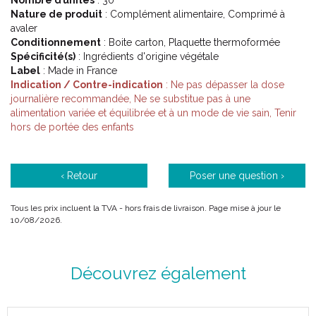
Nombre d’unités
: 30
des réveils précoces le matin, entraînant des perturbations dans
Nature de produit
: Complément alimentaire, Comprimé à
notre vie quotidienne.
avaler
Le Laboratoire des GRANIONS®, a mis au point SOMDOR+, un
Conditionnement
: Boite carton, Plaquette thermoformée
complément alimentaire qui vous apporte une action renforcée
Spécificité(s)
: Ingrédients d'origine végétale
sur vos difficultés d’endormissement et la qualité de votre
Label
: Made in France
sommeil grâce à sa nouvelle formule unique et complète.
Indication / Contre-indication
: Ne pas dépasser la dose
journalière recommandée, Ne se substitue pas à une
SOMDOR+ vous permet de retrouver un sommeil naturel et
alimentation variée et équilibrée et à un mode de vie sain, Tenir
réparateur notamment en période de stress.
hors de portée des enfants
Sa formule renforcée est une association de plusieurs actifs :
Le Cyrascos® (1, 2) , extrait de mélisse exclusif ayant fait l’
‹ Retour
Poser une question ›
objet d’ études cliniques, favorise un endormissement
naturel. Il diminue de moitié les insomnies initiales au bout de
Tous les prix incluent la TVA - hors frais de livraison. Page mise à jour le
15 jours d’ utilisation*. Le Cyrascos® est une marque de
10/08/2026.
NATUREX SA.
Les plante aux vertus traditionnellement reconnues pour
leurs bienfaits sur l’ endormissement et le sommeil
Découvrez également
réparateur. La valériane(1, 2) et l’ aubépine favorisent une
action relaxante pour faciliter l’ endormissement et contribuer
à éviter les états de fatigue.
La passiflore aide à maintenir un sommeil naturel et profond.