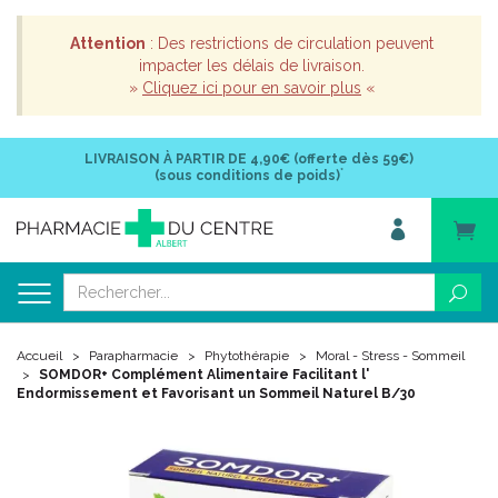
Attention
: Des restrictions de circulation peuvent
impacter les délais de livraison.
»
Cliquez ici pour en savoir plus
«
LIVRAISON À PARTIR DE
4,90€ (offerte dès 59€)
*
(sous conditions de poids)
Accueil
Parapharmacie
Phytothérapie
Moral - Stress - Sommeil
SOMDOR+ Complément Alimentaire Facilitant l'
Endormissement et Favorisant un Sommeil Naturel B/30