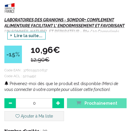
LABORATOIRES DES GRANIONS - SOMDOR+ COMPLEMENT
ALIMENTAIRE FACILITANT L' ENDORMISSEMENT ET FAVORISANT
UN SOMMEIL NATUREL ET REPARATEUR - Bte/30 Comprimés
Lire la suite...
Facilite l' endormissement (1)
10,96€
Sommeil naturel et réparateur (2)
-15
%
Mélisse - Valériane - Houblon - L-Tryptophane - Magnésium
12,90€
Nouvelle Formule Renforcée : Cyracos® (Extrait de Mélisse)
- Efficacité Cliniquement Prouvée
Code EAN :
3760155210637
Code ACL : 5204492
(1) et (2) Allégations associées aux extraits de Mélisse et
Prévenez-moi dès que le produit est disponible
(Merci de
Valériane.
vous connecter à votre compte pour utiliser cette fonction).
Prochainement
Description :
Ajouter à Ma liste
Le stress, l’ environnement, le vieillissement… sont à l’ origine
des difficultés à s’ endormir, des réveils multiples dans la nuit et