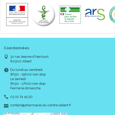
Coordonnées
32 rue Jeanne d’Harcourt
80300 Albert
Du lundi au vendredi
8h30 - 19h00 non stop
Le samedi
8h30 - 17h00 non stop
Fermé le dimanche
03 22 74 45 50
-
-
contact
@
pharmacie-du-centre-albert.fr