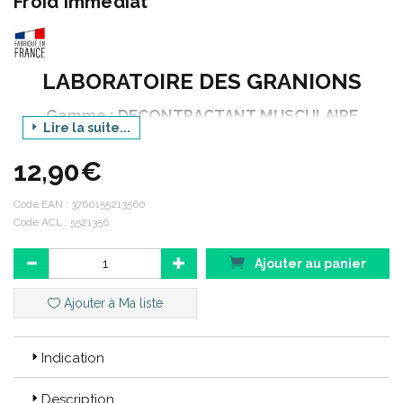
Froid Immédiat
LABORATOIRE DES GRANIONS
Gamme : DECONTRACTANT MUSCULAIRE
Lire la suite...
Produit : GEL ANTI DOULEUR
12,90€
Contenance : 100 ml
Code EAN :
3760155213560
Code ACL : 5521356
Articulations et muscles :
Le massage des zones sensibles (dos, épaules, hanches,
Ajouter au panier
genoux, coudes…) avec le meilleur des huiles essentielles.
Ajouter à Ma liste
Code ACL : 5521356
Indication
Code EAN : 3760155213560
Description