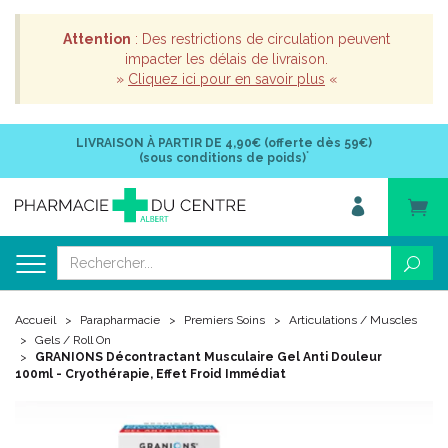
Attention
: Des restrictions de circulation peuvent
impacter les délais de livraison.
»
Cliquez ici pour en savoir plus
«
LIVRAISON À PARTIR DE
4,90€ (offerte dès 59€)
*
(sous conditions de poids)
Accueil
Parapharmacie
Premiers Soins
Articulations / Muscles
Gels / Roll On
GRANIONS Décontractant Musculaire Gel Anti Douleur
100ml - Cryothérapie, Effet Froid Immédiat