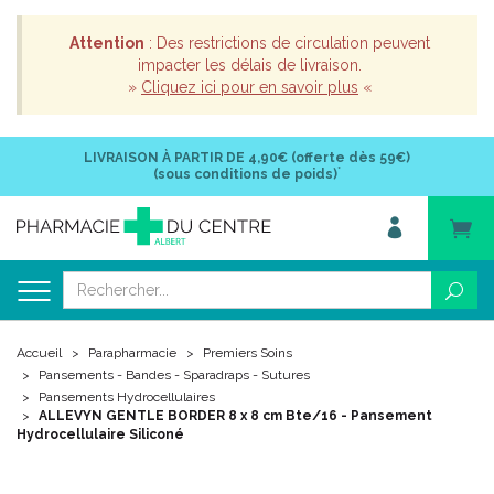
Attention
: Des restrictions de circulation peuvent
impacter les délais de livraison.
»
Cliquez ici pour en savoir plus
«
LIVRAISON À PARTIR DE
4,90€ (offerte dès 59€)
*
(sous conditions de poids)
Accueil
Parapharmacie
Premiers Soins
Pansements - Bandes - Sparadraps - Sutures
Pansements Hydrocellulaires
ALLEVYN GENTLE BORDER 8 x 8 cm Bte/16 - Pansement
Hydrocellulaire Siliconé