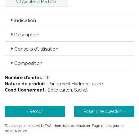
Ajouter à Ma liste
bénéfices socio-économiques quantifiables.
Indication
INNOVATION :
Innover, c’ est être énergique, créatif et passionné
dans tout ce que nous faisons. Innover, c’ est être pionnier dans
notre domaine ; c’ est anticiper les besoins, surmonter les
Description
barrières et développer des opportunités.
Conseils d’utilisation
CONFIANCE :
Smith & Nephew a à cœur d’ établir des relations
Composition
étroites et de longue durée avec ses clients, ses collègues et
dans les communautés où ils sont actifs, parce que Smith &
Nephew sait qu' il doit gagner leur confiance.
Nombre d’unités
: 16
Nature de produit
: Pansement Hydrocellulaire
Conditionnement
: Boite carton, Sachet
‹ Retour
Poser une question ›
Tous les prix incluent la TVA - hors frais de livraison. Page mise à jour le
08/08/2026.