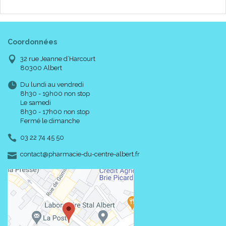
Coordonnées
32 rue Jeanne d’Harcourt
80300 Albert
Du lundi au vendredi
8h30 - 19h00 non stop
Le samedi
8h30 - 17h00 non stop
Fermé le dimanche
03 22 74 45 50
-
-
contact
@
pharmacie-du-centre-albert.fr