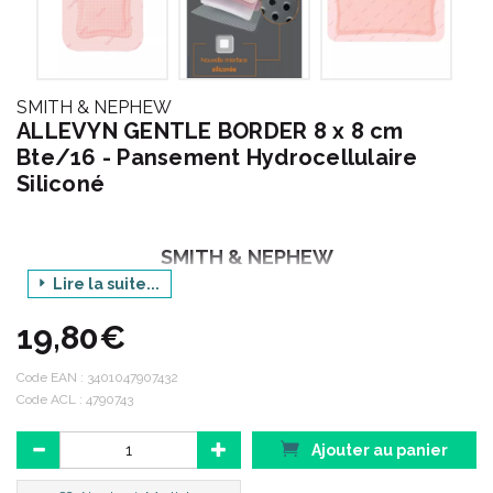
SMITH & NEPHEW
ALLEVYN GENTLE BORDER 8 x 8 cm
Bte/16 - Pansement Hydrocellulaire
Siliconé
SMITH & NEPHEW
Lire la suite...
19,80€
Le groupe Smith & Nephew représente plus de 16 000
collaborateurs répartis dans plus de 100 pays.
Code EAN :
3401047907432
Code ACL : 4790743
PERFORMANCE :
Performer, c’ est répondre aux besoins des
clients de Smith & Nephew, déterminer et atteindre des objectifs
Ajouter au panier
et des normes claires pour nous-mêmes. Performer, c’ est
fournir des produits et des services de qualité qui apportent des