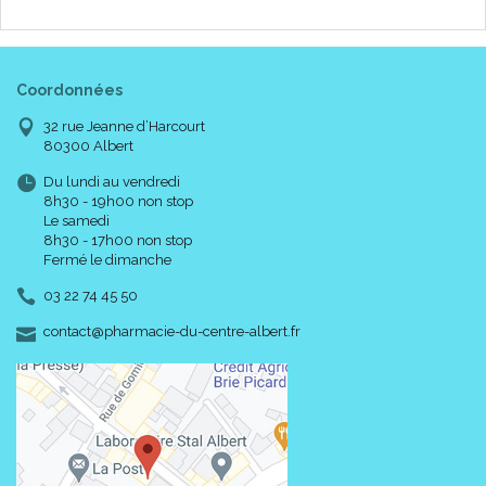
Coordonnées
32 rue Jeanne d’Harcourt
80300 Albert
Du lundi au vendredi
8h30 - 19h00 non stop
Le samedi
8h30 - 17h00 non stop
Fermé le dimanche
03 22 74 45 50
-
-
contact
@
pharmacie-du-centre-albert.fr