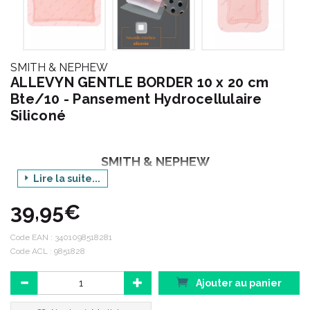
SMITH & NEPHEW
ALLEVYN GENTLE BORDER 10 x 20 cm
Bte/10 - Pansement Hydrocellulaire
Siliconé
SMITH & NEPHEW
Lire la suite...
39,95€
Le groupe Smith & Nephew représente plus de 16 000
collaborateurs répartis dans plus de 100 pays.
Code EAN :
3401098518281
Code ACL : 9851828
PERFORMANCE :
Performer, c’ est répondre aux besoins des
clients de Smith & Nephew, déterminer et atteindre des objectifs
Ajouter au panier
et des normes claires pour nous-mêmes. Performer, c’ est
fournir des produits et des services de qualité qui apportent des