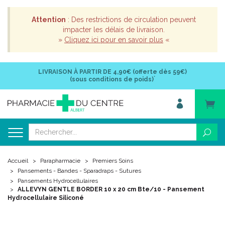
Attention
: Des restrictions de circulation peuvent
impacter les délais de livraison.
»
Cliquez ici pour en savoir plus
«
LIVRAISON À PARTIR DE
4,90€ (offerte dès 59€)
*
(sous conditions de poids)
Accueil
Parapharmacie
Premiers Soins
Pansements - Bandes - Sparadraps - Sutures
Pansements Hydrocellulaires
ALLEVYN GENTLE BORDER 10 x 20 cm Bte/10 - Pansement
Hydrocellulaire Siliconé