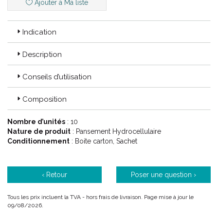
Ajouter à Ma liste
bénéfices socio-économiques quantifiables.
Indication
INNOVATION :
Innover, c’ est être énergique, créatif et passionné
dans tout ce que nous faisons. Innover, c’ est être pionnier dans
notre domaine ; c’ est anticiper les besoins, surmonter les
Description
barrières et développer des opportunités.
Conseils d’utilisation
CONFIANCE :
Smith & Nephew a à cœur d’ établir des relations
Composition
étroites et de longue durée avec ses clients, ses collègues et
dans les communautés où ils sont actifs, parce que Smith &
Nephew sait qu' il doit gagner leur confiance.
Nombre d’unités
: 10
Nature de produit
: Pansement Hydrocellulaire
Conditionnement
: Boite carton, Sachet
‹ Retour
Poser une question ›
Tous les prix incluent la TVA - hors frais de livraison. Page mise à jour le
09/08/2026.