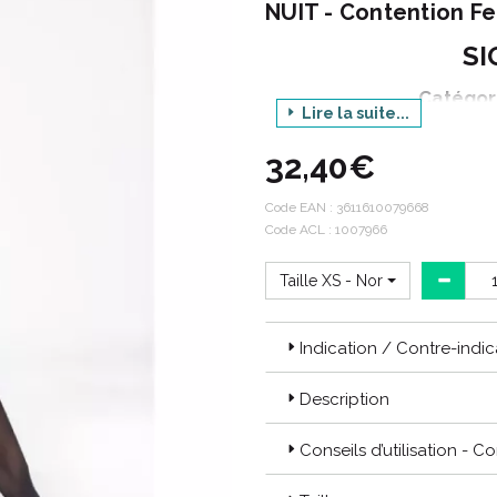
NUIT - Contention F
SI
Catégor
Lire la suite...
32,40€
Décli
Pro
Code EAN :
3611610079668
Code ACL : 1007966
C
Taille XS - Normal
Styles :
Indication / Contre-indic
Les “Styles” sont des produits 
pour qu’elles puissent exprimer 
Description
Les produits
STYLES TRANSPAR
Conseils d’utilisation - C