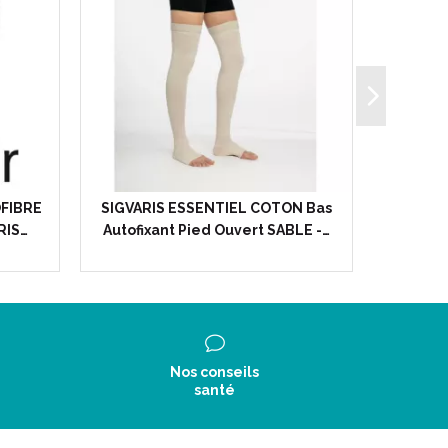
OFIBRE
SIGVARIS ESSENTIEL COTON Bas
SIG
RIS…
Autofixant Pied Ouvert SABLE -…
TRAN
Nos conseils
santé