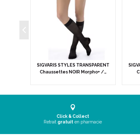
TON Bas
SIGVARIS STYLES TRANSPARENT
SIGV
NOIR -…
Chaussettes NOIR Morpho+ /…
C
Click & Collect
Retrait
gratuit
en pharmacie