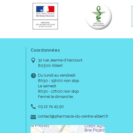
Coordonnées
32 rue Jeanne d’Harcourt
80300 Albert
Du lundi au vendredi
8h30 - 19h00 non stop
Le samedi
8h30 - 17h00 non stop
Fermé le dimanche
03 22 74 45 50
-
-
contact
@
pharmacie-du-centre-albert.fr