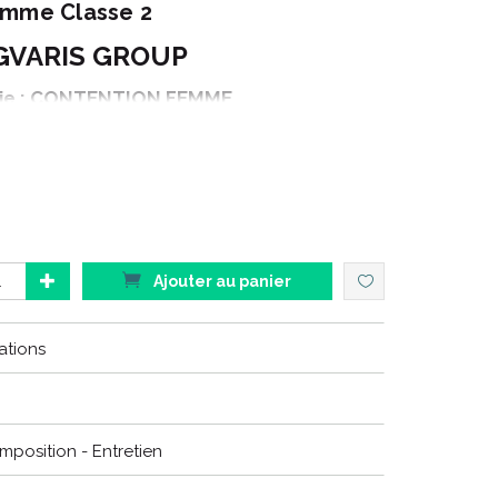
emme Classe 2
GVARIS GROUP
ie : CONTENTION FEMME
Gamme : STYLES
naison : TRANSPARENT
duit : CHAUSSETTES
ouleur : BLEU NUIT
Ajouter au panier
ations
au look tendance adaptés aux tenues de vos patientes,
leur personnalité.
ENT
remplace les produits
DIVIN ECLAT
.
omposition - Entretien