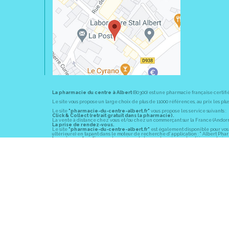
La pharmacie du centre à Albert
(80300) est une pharmacie française certifi
Le site vous propose un large choix de plus de 11000 références, au prix les 
Le site
"pharmacie-du-centre-albert.fr"
vous propose les service suivants :
Click & Collect (retrait gratuit dans la pharmacie).
La vente à distance chez vous et/ou chez un commerçant sur la France (Andorre, 
La prise de rendez-vous.
Le site
"pharmacie-du-centre-albert.fr"
est également disponible pour vos s
ultérieure) en tapant dans le moteur de recherche d' application : " Albert Pha
Le paiement en ligne
est assuré par la borne de paiement entièrement sécuri
En officine,
la pharmacie du centre à Albert
(80300) vous propose ses conseil
diabète, sevrage tabagique, risques cardiovasculaires, prise de tension artériell
La pharmacie du centre à Albert
(80300) fait partie du groupement
Pharmac
objectif commun : devenir un véritable « relais santé » au service des client
Les horaires d'ouverture
sont de 8h30 à 19h00 non stop du lundi au vendredi 
Vous pouvez contacter
la pharmacie du centre à Albert
(80300) par téléphone
Pour le dimanche et la nuit, vous pouvez trouver l
a pharmacie de garde
la pl
© 2011-2026
PHARM