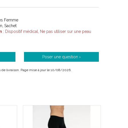
 / 1007965 / 1007959 / 1007964 / 1007958 / 107963
 / 1007961 / 1007955
611610079606 / 3611610079651 / 3611610079590 /
tes Femme
3 / 3611610079637 / 3611610079576 /
on, Sachet
9 / 3611610079613 / 3611610079552
n
: Dispositif médical, Ne pas utiliser sur une peau
Poser une question ›
is de livraison. Page mise à jour le 10/08/2026.