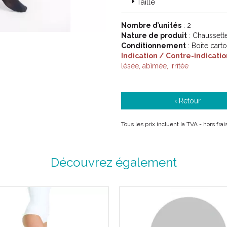
Taille
Code ACL : 1007966 / 1007960
/ 1007957 / 1007962 / 1007956
Nombre d’unités
: 2
Code EAN : 3611610079668 / 3
Nature de produit
: Chausset
3611610079644 / 361161007958
Conditionnement
: Boite cart
3611610079620 / 361161007956
Indication / Contre-indicatio
lésée, abîmée, irritée
‹ Retour
Tous les prix incluent la TVA - hors fra
Découvrez également