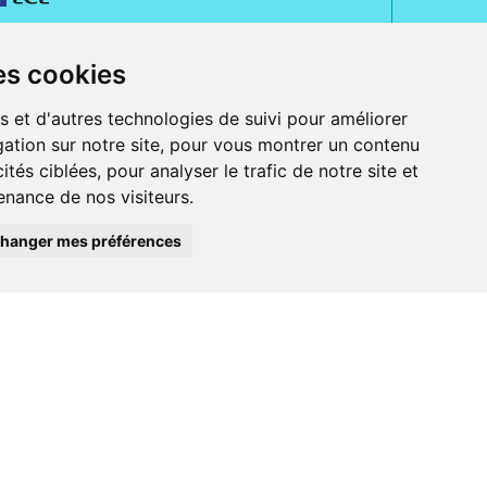
es cookies
s et d'autres technologies de suivi pour améliorer
ation sur notre site, pour vous montrer un contenu
ités ciblées, pour analyser le trafic de notre site et
nance de nos visiteurs.
rue Jeanne d' Harcourt, 80300 Albert.
 sans ordonnance.
hanger mes préférences
ranger).
e, iPad et iPod touch), ou sur Google Play (pour Androïd 5.0 ou version
 Express, Bancontact, PayPal.
 beauté et bien-être ainsi que différents services : suivi personnalisé,
auté de la peau, des cheveux...), mesure de la glycémie, perruques.
s 30 ans, Pharmactiv réunit près de 1500 adhérents pharmaciens autour d' un
du matériel médical sous sa marque BetterLife.
harmacie e-commerce