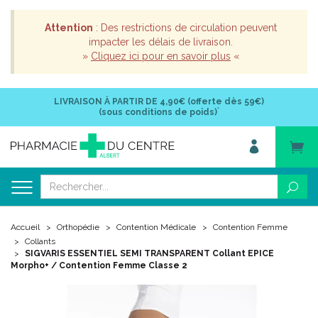
Attention
: Des restrictions de circulation peuvent
impacter les délais de livraison.
»
Cliquez ici pour en savoir plus
«
LIVRAISON À PARTIR DE
4,90€ (offerte dès 59€)
*
(sous conditions de poids)
Accueil
Orthopédie
Contention Médicale
Contention Femme
Collants
SIGVARIS ESSENTIEL SEMI TRANSPARENT Collant EPICE
Morpho+ / Contention Femme Classe 2