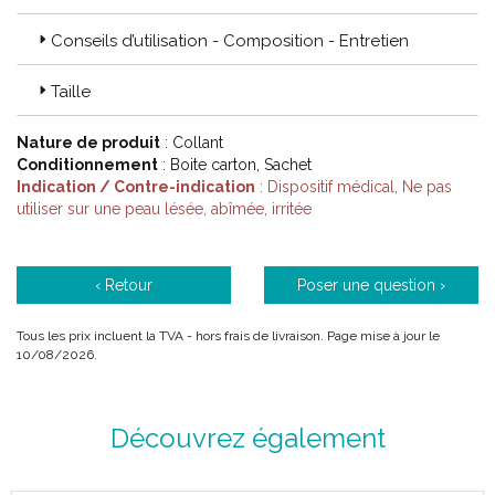
Conseils d’utilisation - Composition - Entretien
Code ACL : 1005250/ 1005255 / 1005251 / 1005256 / 1005252
/ 1005257 / 1005253 / 1005258 / 1005257 / 1005254 / 1005259
Code EAN : 3611610052500 / 3611610052555 / 3611610052517
Taille
/ 3611610052562 / 3611610052524 / 3611610052579 /
3611610052531 / 3611610052586 / 3611610052548 /
Nature de produit
: Collant
3611610052593
Conditionnement
: Boite carton, Sachet
Indication / Contre-indication
: Dispositif médical, Ne pas
utiliser sur une peau lésée, abîmée, irritée
‹ Retour
Poser une question ›
Tous les prix incluent la TVA - hors frais de livraison. Page mise à jour le
10/08/2026.
Découvrez également