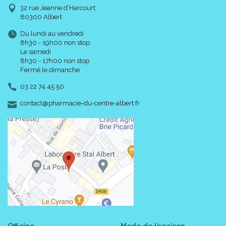
32 rue Jeanne d’Harcourt
80300 Albert
Du lundi au vendredi
8h30 - 19h00 non stop
Le samedi
8h30 - 17h00 non stop
Fermé le dimanche
03 22 74 45 50
-
-
contact
@
pharmacie-du-centre-albert.fr
Officine
Mode de livraison