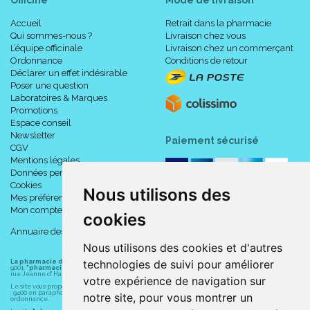
Accueil
Retrait dans la pharmacie
Qui sommes-nous ?
Livraison chez vous
L’équipe officinale
Livraison chez un commerçant
Ordonnance
Conditions de retour
Déclarer un effet indésirable
Poser une question
Laboratoires & Marques
Promotions
Espace conseil
Newsletter
Paiement sécurisé
CGV
Mentions légales
Données personnelles
Cookies
Nous utilisons des
Mes préférences Cookies
Mon compte
cookies
Annuaire des pharmacies
Nous utilisons des cookies et d'autres
technologies de suivi pour améliorer
La pharmacie du centre à Albert
(80300) est une pharmacie française certifiée ISO
9001.
"pharmacie-du-centre-albert.fr "
est le site internet de l
a pharmacie du centre
, 32
rue Jeanne d' Harcourt, 80300 Albert.
votre expérience de navigation sur
Le site vous propose un large choix de plus de 11000 références, au prix les plus bas possible
: 9400 en parapharmacie, animaux, orthopédie, matériel médical. 1700 en médicaments sans
notre site, pour vous montrer un
ordonnance.