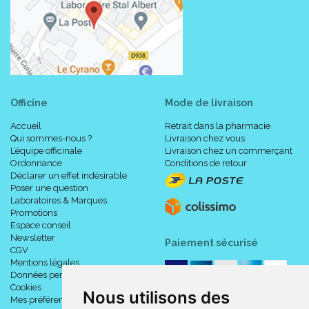
Caractéristiques :
Officine
Mode de livraison
SANS DOSSIER.
Accueil
Retrait dans la pharmacie
Dimensions de l' assise : larg. 42 x prof. 38 cm.
Qui sommes-nous ?
Livraison chez vous
Hauteur du rebord :
L’équipe officinale
Livraison chez un commerçant
position haute : 3 cm.
Ordonnance
Conditions de retour
Déclarer un effet indésirable
position medium :10 cm.
Poser une question
position basse : 22 cm.
Laboratoires & Marques
Largeur des supports : 65 à 72 cm.
Promotions
Largeur interne : 44 à 51 cm.
Espace conseil
Hauteur totale : 27 cm.
Newsletter
Paiement sécurisé
Couleur : blanc.
CGV
Poids maximum utilisateur : 110 kg.
Mentions légales
>> Existe également avec dossier.
Données personnelles
Cookies
Nous utilisons des
Mes préférences Cookies