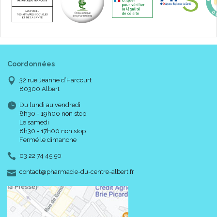
Coordonnées
32 rue Jeanne d’Harcourt
80300 Albert
Du lundi au vendredi
8h30 - 19h00 non stop
Le samedi
8h30 - 17h00 non stop
Fermé le dimanche
03 22 74 45 50
-
-
contact
@
pharmacie-du-centre-albert.fr