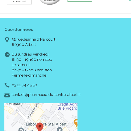
Coordonnées
32 rue Jeanne d’Harcourt
80300 Albert
Du lundi au vendredi
8h30 - 19h00 non stop
Le samedi
8h30 - 17h00 non stop
Fermé le dimanche
03 22 74 45 50
-
-
contact
@
pharmacie-du-centre-albert.fr