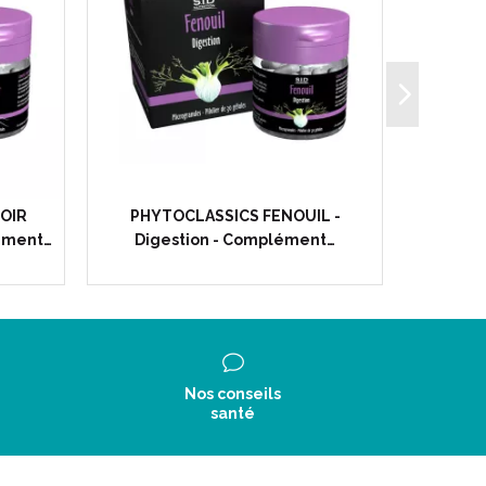
OIR
PHYTOCLASSICS FENOUIL -
PREVENT
lement…
Digestion - Complément…
Dig
Nos conseils
santé