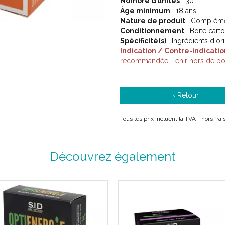
Nombre d’unités
: 30
Âge minimum
: 18 ans
Nature de produit
: Complémen
Conditionnement
: Boite cart
Spécificité(s)
: Ingrédients d'or
Indication / Contre-indicatio
recommandée, Tenir hors de por
‹ Retour
Tous les prix incluent la TVA - hors fra
Découvrez également