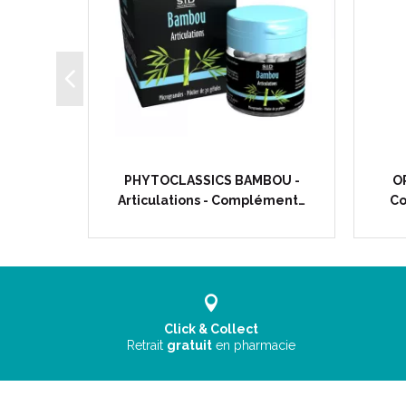
LE -
PHYTOCLASSICS BAMBOU -
O
ement…
Articulations - Complément…
Co
Click & Collect
Retrait
gratuit
en pharmacie