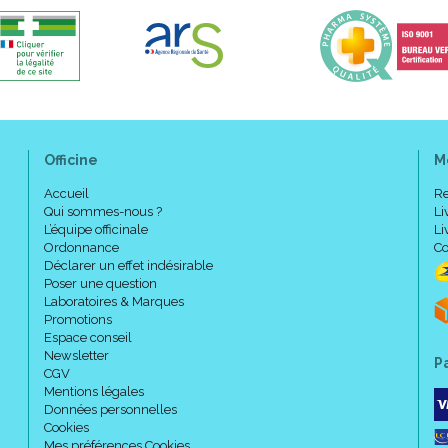
Officine
M
Accueil
Re
Qui sommes-nous ?
Li
L’équipe officinale
Li
Ordonnance
Co
Déclarer un effet indésirable
Poser une question
Laboratoires & Marques
Promotions
Espace conseil
Newsletter
P
CGV
Mentions légales
Données personnelles
Cookies
Mes préférences Cookies