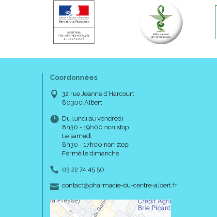
Coordonnées
32 rue Jeanne d’Harcourt
80300 Albert
Du lundi au vendredi
8h30 - 19h00 non stop
Le samedi
8h30 - 17h00 non stop
Fermé le dimanche
03 22 74 45 50
-
-
contact
@
pharmacie-du-centre-albert.fr