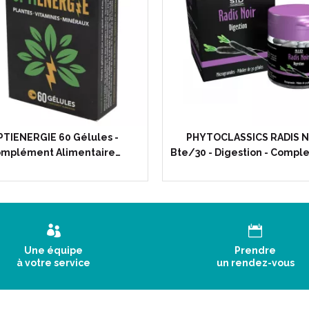
PTIENERGIE 60 Gélules -
PHYTOCLASSICS RADIS N
mplément Alimentaire…
Bte/30 - Digestion - Comp
Une équipe
Prendre
à votre service
un rendez-vous