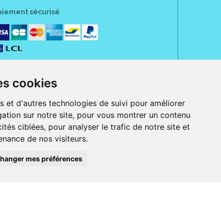
aiement sécurisé
es cookies
s et d'autres technologies de suivi pour améliorer
ation sur notre site, pour vous montrer un contenu
ités ciblées, pour analyser le trafic de notre site et
nance de nos visiteurs.
rue Jeanne d' Harcourt, 80300 Albert.
 sans ordonnance.
hanger mes préférences
ranger).
e, iPad et iPod touch), ou sur Google Play (pour Androïd 5.0 ou version
 Express, Bancontact, PayPal.
 beauté et bien-être ainsi que différents services : suivi personnalisé,
auté de la peau, des cheveux...), mesure de la glycémie, perruques.
s 30 ans, Pharmactiv réunit près de 1500 adhérents pharmaciens autour d' un
du matériel médical sous sa marque BetterLife.