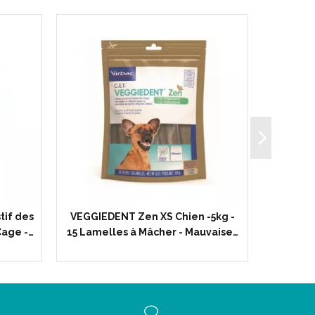
tif des
VEGGIEDENT Zen XS Chien -5kg -
VEGGIED
age -…
15 Lamelles à Mâcher - Mauvaise…
30kg -