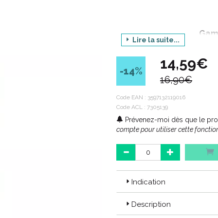
Gam
Lire la suite...
Produit : S
14,59€
C
-14
%
16,90€
Code ACL : 7305139
Code EAN :
3597132119016
Code ACL : 7305139
Code EAN : 3597132119016 / 34
Prévenez-moi dès que le prod
compte pour utiliser cette fonction
Indication
Description