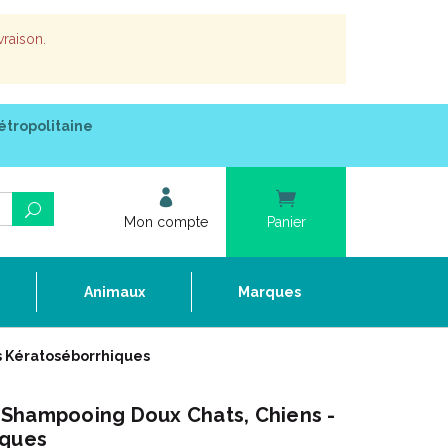
vraison.
étropolitaine
Mon compte
Panier
e
Animaux
Marques
s Kératoséborrhiques
Shampooing Doux Chats, Chiens -
iques