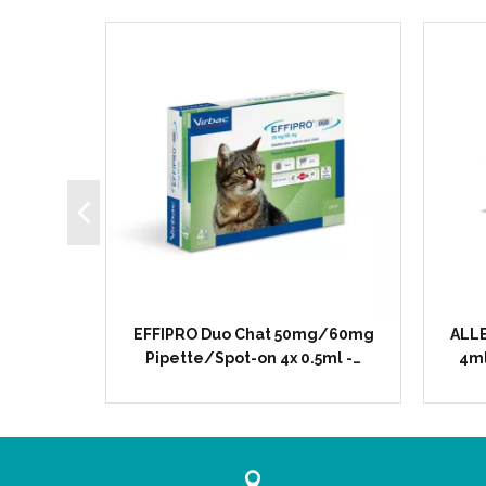
.5mg/ml
EFFIPRO Duo Chat 50mg/60mg
ALLE
itaire…
Pipette/Spot-on 4x 0.5ml -…
4ml