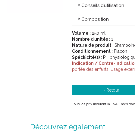
Conseils d’utilisation
Composition
Volume
: 250 ml
Nombre d’unités
: 1
Nature de produit
: Shampoin
Conditionnement
: Flacon
Spécificité(s)
: PH physiologiq
Indication / Contre-indicatio
portée des enfants, Usage exter
‹ Retour
Tous les prix incluent la TVA - hors fr
Découvrez également