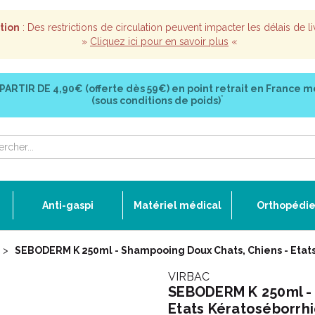
tion
: Des restrictions de circulation peuvent impacter les délais de li
»
Cliquez ici pour en savoir plus
«
 PARTIR DE
4,90€ (offerte dès 59€)
en point retrait en France m
*
(sous conditions de poids)
Anti-gaspi
Matériel médical
Orthopédi
SEBODERM K 250ml - Shampooing Doux Chats, Chiens - Etat
VIRBAC
SEBODERM K 250ml - 
Etats Kératoséborrh