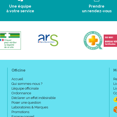
Une équipe
Prendre
à votre service
un rendez-vous
Officine
M
Accueil
Re
Qui sommes-nous ?
Li
L’équipe officinale
Li
Ordonnance
Co
Déclarer un effet indésirable
Poser une question
Laboratoires & Marques
Promotions
Espace conseil