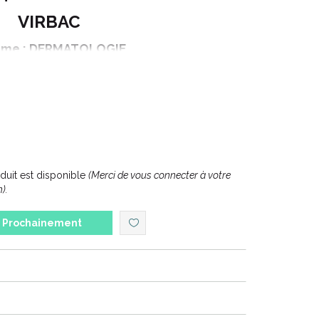
VIRBAC
me : DERMATOLOGIE
EBODERM K SHAMPOOING DOUX
ontenance : 250 ml
01173051399
uit est disponible
(Merci de vous connecter à votre
).
Prochainement