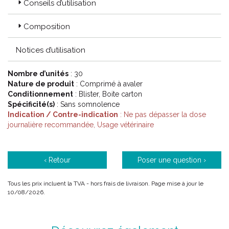
Conseils d’utilisation
écosystème d’ innovation Virbac délivre une gamme pratique
de produits et services pour diagnostiquer, prévenir et traiter la
majorité des pathologies tout en améliorant la qualité de vie des
Composition
animaux. Grâce à l' offre Virbac, portée par un outil industriel
répondant aux plus hauts standards qualité internationaux, le
Notices d’utilisation
groupe a développé depuis plus de 50 ans une relation
personnalisée avec les vétérinaires, éleveurs et propriétaires
Nombre d’unités
: 30
dans chaque pays. A travers ces partenariats privilégiés, à la
Nature de produit
: Comprimé à avaler
croisée d’ enjeux sociétaux, sanitaires et environnementaux,
Conditionnement
: Blister, Boite carton
Virbac contribue jour après jour à l’ évolution de la santé
Spécificité(s)
: Sans somnolence
animale.
Indication / Contre-indication
: Ne pas dépasser la dose
journalière recommandée, Usage vétérinaire
‹ Retour
Poser une question ›
Tous les prix incluent la TVA - hors frais de livraison. Page mise à jour le
10/08/2026.