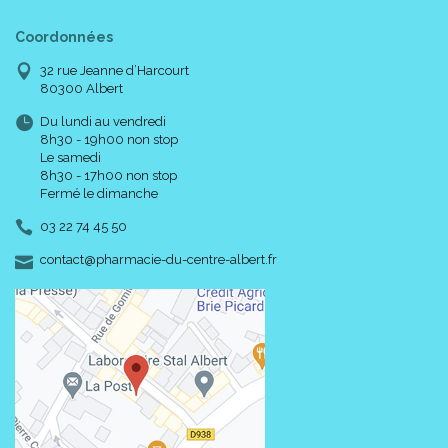
Coordonnées
32 rue Jeanne d’Harcourt
80300 Albert
Du lundi au vendredi
8h30 - 19h00 non stop
Le samedi
8h30 - 17h00 non stop
Fermé le dimanche
03 22 74 45 50
-
-
contact
@
pharmacie-du-centre-albert.fr