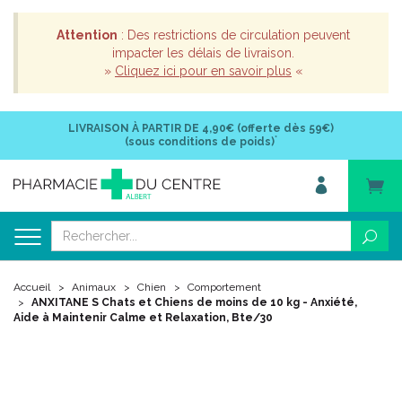
Attention
: Des restrictions de circulation peuvent
impacter les délais de livraison.
»
Cliquez ici pour en savoir plus
«
LIVRAISON À PARTIR DE
4,90€ (offerte dès 59€)
*
(sous conditions de poids)
Accueil
Animaux
Chien
Comportement
ANXITANE S Chats et Chiens de moins de 10 kg - Anxiété,
Aide à Maintenir Calme et Relaxation, Bte/30