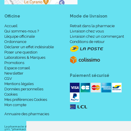
Officine
Mode de livraison
Accueil
Retrait dans la pharmacie
Qui sommes-nous ?
Livraison chez vous
L’équipe officinale
Livraison chez un commerçant
Ordonnance
Conditions de retour
Déclarer un effet indésirable
Poser une question
Laboratoires & Marques
Promotions
Espace conseil
Newsletter
Paiement sécurisé
CGV
Mentions légales
Données personnelles
Cookies
Mes préférences Cookies
Mon compte
Annuaire des pharmacies
La pharmacie du centre à Albert
(80300) est une pharmacie française certifiée ISO
9001.
"pharmacie-du-centre-albert.fr "
est le site internet de l
a pharmacie du centre
, 32