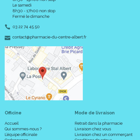
Le samedi
8h30 - 17h00 non stop
Fermé le dimanche
03 22 74 45 50
-
-
contact
@
pharmacie-du-centre-albert.fr
Officine
Mode de livraison
Accueil
Retrait dans la pharmacie
Qui sommes-nous ?
Livraison chez vous
L’équipe officinale
Livraison chez un commerçant