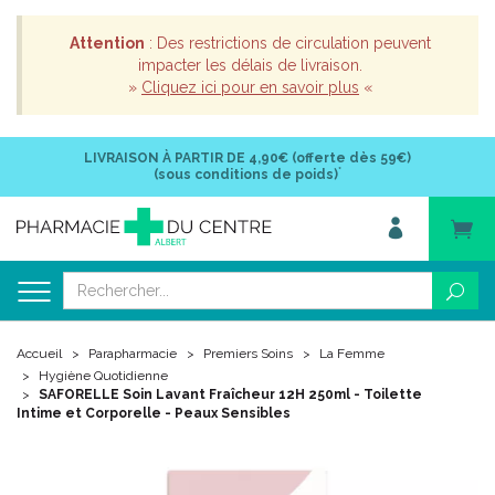
Attention
: Des restrictions de circulation peuvent
impacter les délais de livraison.
»
Cliquez ici pour en savoir plus
«
LIVRAISON À PARTIR DE
4,90€ (offerte dès 59€)
*
(sous conditions de poids)
Accueil
Parapharmacie
Premiers Soins
La Femme
Hygiène Quotidienne
SAFORELLE Soin Lavant Fraîcheur 12H 250ml - Toilette
Intime et Corporelle - Peaux Sensibles