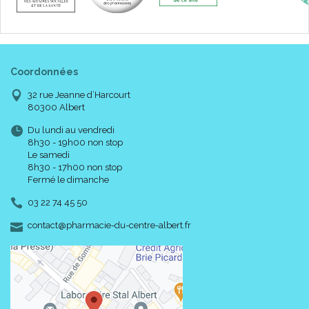
Coordonnées
32 rue Jeanne d’Harcourt
80300 Albert
Du lundi au vendredi
8h30 - 19h00 non stop
Le samedi
8h30 - 17h00 non stop
Fermé le dimanche
03 22 74 45 50
-
-
contact
@
pharmacie-du-centre-albert.fr