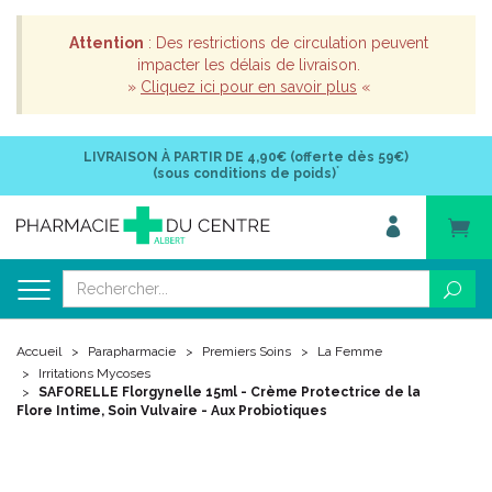
Attention
: Des restrictions de circulation peuvent
impacter les délais de livraison.
»
Cliquez ici pour en savoir plus
«
LIVRAISON À PARTIR DE
4,90€ (offerte dès 59€)
*
(sous conditions de poids)
Accueil
Parapharmacie
Premiers Soins
La Femme
Irritations Mycoses
SAFORELLE Florgynelle 15ml - Crème Protectrice de la
Flore Intime, Soin Vulvaire - Aux Probiotiques