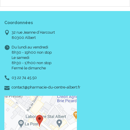
Coordonnées
32 rue Jeanne d’Harcourt
80300 Albert
Du lundi au vendredi
8h30 - 19h00 non stop
Le samedi
8h30 - 17h00 non stop
Fermé le dimanche
03 22 74 45 50
-
-
contact
@
pharmacie-du-centre-albert.fr