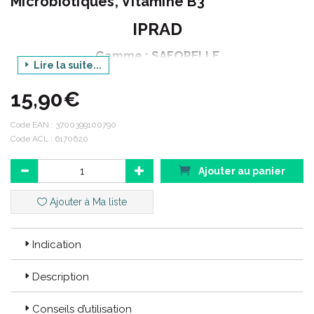
Microbiotiques, Vitamine B3
IPRAD
Gamme : SAFORELLE
Lire la suite...
Produit : MEDIGYNE
15,90€
Conditionnement : 14 gélules
Code EAN :
3700399100790
Code ACL : 6170620
Code ACL : 6170620
Code EAN : 3700399100790
Ajouter au panier
Ajouter à Ma liste
Indication
Description
Conseils d’utilisation