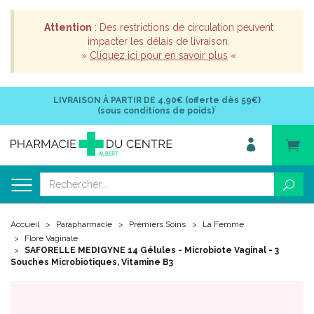
Attention
: Des restrictions de circulation peuvent
impacter les délais de livraison.
»
Cliquez ici pour en savoir plus
«
LIVRAISON À PARTIR DE
4,90€ (offerte dès 59€)
*
(sous conditions de poids)
Accueil
Parapharmacie
Premiers Soins
La Femme
Flore Vaginale
SAFORELLE MEDIGYNE 14 Gélules - Microbiote Vaginal - 3
Souches Microbiotiques, Vitamine B3