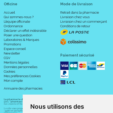
Officine
Mode de livraison
Accueil
Retrait dans la pharmacie
Qui sommes-nous ?
Livraison chez vous
L’équipe officinale
Livraison chez un commerçant
Ordonnance
Conditions de retour
Déclarer un effet indésirable
Poser une question
Laboratoires & Marques
Promotions
Espace conseil
Newsletter
Paiement sécurisé
CGV
Mentions légales
Données personnelles
Cookies
Mes préférences Cookies
Mon compte
Annuaire des pharmacies
La pharmacie du centre à Albert
(80300) est une pharmacie française certifiée ISO
9001.
"pharmacie-du-centre-albert.fr "
est le site internet de l
a pharmacie du centre
, 32
rue Jeanne d' Harcourt, 80300 Albert.
Nous utilisons des
Le site vous propose un large choix de plus de 11000 références, au prix les plus bas possible
: 9400 en parapharmacie, animaux, orthopédie, matériel médical. 1700 en médicaments sans
ordonnance.