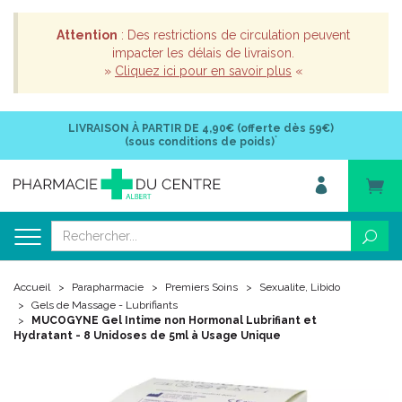
Attention
: Des restrictions de circulation peuvent
impacter les délais de livraison.
»
Cliquez ici pour en savoir plus
«
LIVRAISON À PARTIR DE
4,90€ (offerte dès 59€)
*
(sous conditions de poids)
Accueil
Parapharmacie
Premiers Soins
Sexualite, Libido
Gels de Massage - Lubrifiants
MUCOGYNE Gel Intime non Hormonal Lubrifiant et
Hydratant - 8 Unidoses de 5ml à Usage Unique