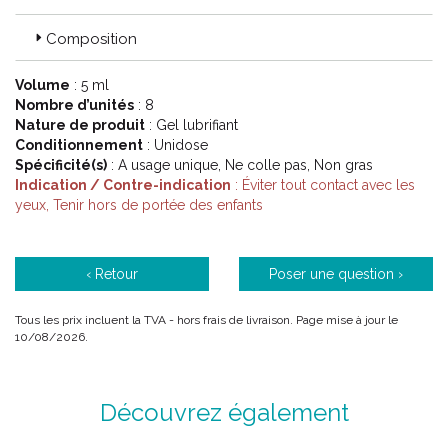
nous avons étoffé notre gamme de produits, pour répondre aux
besoins des femmes en matière de santé et de bien-être.
Composition
Médicaments, compléments alimentaires ou soins corporels :
notre catalogue s’ est enrichi avec le soutien des gynécologues
Volume
: 5 ml
et de leurs patientes. Des milliers de visages et autant de
Nombre d’unités
: 8
sourires qui font notre fierté !
Nature de produit
: Gel lubrifiant
Conditionnement
: Unidose
1989 : Soin Lavant doux Saforelle, Thalamag
Spécificité(s)
: A usage unique, Ne colle pas, Non gras
1992 : Myleuca
Indication / Contre-indication
: Éviter tout contact avec les
1995 : Gestarelle, Crème apaisante Saforelle
yeux, Tenir hors de portée des enfants
1997 : Gydrelle Crème
1999 : Galactogil
La période 2000-2010
‹ Retour
Poser une question ›
Forts du succès rencontré depuis leur création, les laboratoires
Tous les prix incluent la TVA - hors frais de livraison. Page mise à jour le
IPRAD ont tissé des relations étroites avec le réseau des
10/08/2026.
pharmacies et distributeurs en France et à l’ étranger. Une
expansion réalisée dans le respect des valeurs éthiques et
humanistes qui sont au cœur de notre projet !
Découvrez également
2000 : Décramp Gel
2001 : Saforelle Bébé, Rap Phyto Crème