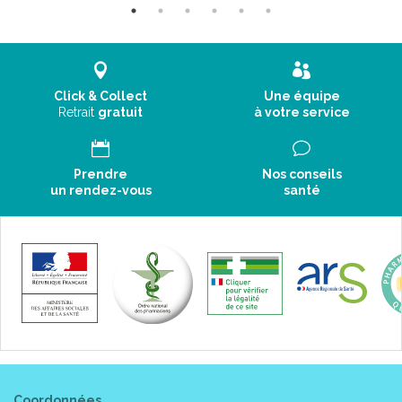
Au travers des gammes Saforelle, Mucogyne et Physioflor, cette
décennie est aussi marquée par un engagement plus important
pour mieux informer les femmes sur leur intimité et leur
apporter les produits les plus adaptés à leurs inconforts intimes
Click & Collect
Une équipe
quotidiens. A l’ international, l’ expansion se poursuit avec l’
Retrait
gratuit
à votre service
ouverture de la Corée du Sud, du Brésil et de la Chine.
2010 : Soin Lavant Ultra Hydratant Saforelle
2011 : Rap Phyto Gel, Soin Intime Miss Saforelle
Prendre
Nos conseils
2012 : Mucogyne
un rendez-vous
santé
2013 : Medigyne
2014 : Lubrifiant intime Saforelle, Chronodorm comprimés
2016 : Physioflor
2017 : Chronodorm Tisane, Protections Coton Protect
2018 : Culottes absorbantes, Cups
2018 : Chronodorm bi-couche, Acquisition des Laboratoires
Carrare, spécialisés dans les compléments alimentaires
naturels avec probiotiques
2019 : Soin Lavant Fraîcheur Saforelle, Florgynelle, Thalamag
Plasma Marin, Mucogyne ovules
Coordonnées