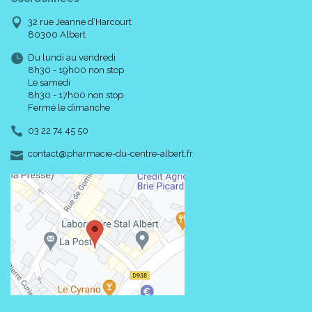
32 rue Jeanne d’Harcourt
80300 Albert
Du lundi au vendredi
8h30 - 19h00 non stop
Le samedi
8h30 - 17h00 non stop
Fermé le dimanche
03 22 74 45 50
-
-
contact
@
pharmacie-du-centre-albert.fr