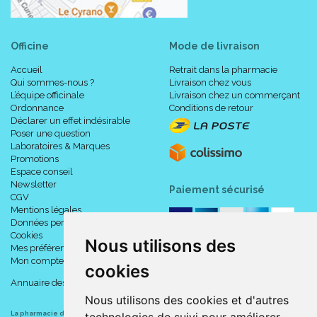
Officine
Mode de livraison
Accueil
Retrait dans la pharmacie
Qui sommes-nous ?
Livraison chez vous
L’équipe officinale
Livraison chez un commerçant
Ordonnance
Conditions de retour
Déclarer un effet indésirable
Poser une question
Laboratoires & Marques
Promotions
Espace conseil
Newsletter
Paiement sécurisé
CGV
Mentions légales
Données personnelles
Cookies
Nous utilisons des
Mes préférences Cookies
Mon compte
cookies
Annuaire des pharmacies
Nous utilisons des cookies et d'autres
La pharmacie du centre à Albert
(80300) est une pharmacie française certifiée ISO