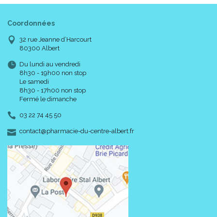
Coordonnées
32 rue Jeanne d’Harcourt
80300 Albert
Du lundi au vendredi
8h30 - 19h00 non stop
Le samedi
8h30 - 17h00 non stop
Fermé le dimanche
03 22 74 45 50
-
-
contact
@
pharmacie-du-centre-albert.fr