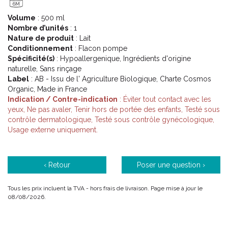
6M
Code ACL : 6237981
Volume
: 500 ml
Code EAN : 3361370793181
Nombre d’unités
: 1
Nature de produit
: Lait
Conditionnement
: Flacon pompe
Spécificité(s)
: Hypoallergenique, Ingrédients d'origine
naturelle, Sans rinçage
Label
: AB - Issu de l' Agriculture Biologique, Charte Cosmos
Organic, Made in France
Indication / Contre-indication
: Éviter tout contact avec les
yeux, Ne pas avaler, Tenir hors de portée des enfants, Testé sous
contrôle dermatologique, Testé sous contrôle gynécologique,
Usage externe uniquement.
‹ Retour
Poser une question ›
Tous les prix incluent la TVA - hors frais de livraison. Page mise à jour le
08/08/2026.