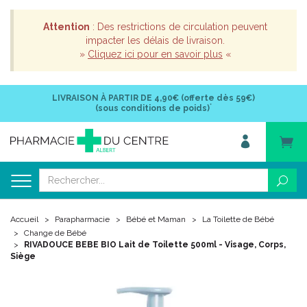
Attention
: Des restrictions de circulation peuvent
impacter les délais de livraison.
»
Cliquez ici pour en savoir plus
«
LIVRAISON À PARTIR DE
4,90€ (offerte dès 59€)
*
(sous conditions de poids)
Accueil
Parapharmacie
Bébé et Maman
La Toilette de Bébé
Change de Bébé
RIVADOUCE BEBE BIO Lait de Toilette 500ml - Visage, Corps,
Siège