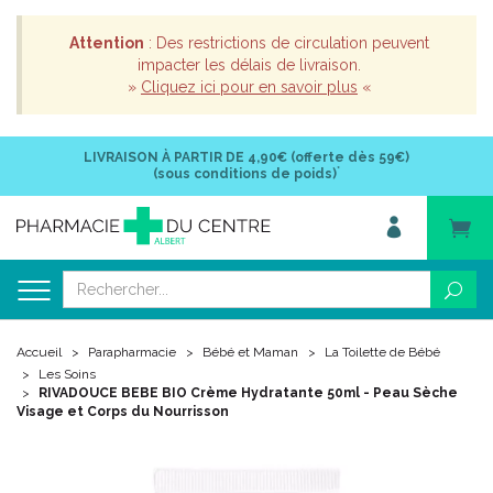
Attention
: Des restrictions de circulation peuvent
impacter les délais de livraison.
»
Cliquez ici pour en savoir plus
«
LIVRAISON À PARTIR DE
4,90€ (offerte dès 59€)
*
(sous conditions de poids)
Accueil
Parapharmacie
Bébé et Maman
La Toilette de Bébé
Les Soins
RIVADOUCE BEBE BIO Crème Hydratante 50ml - Peau Sèche
Visage et Corps du Nourrisson