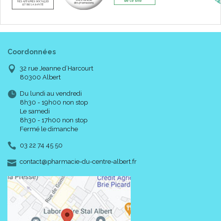
Coordonnées
32 rue Jeanne d’Harcourt
80300 Albert
Du lundi au vendredi
8h30 - 19h00 non stop
Le samedi
8h30 - 17h00 non stop
Fermé le dimanche
03 22 74 45 50
-
-
contact
@
pharmacie-du-centre-albert.fr