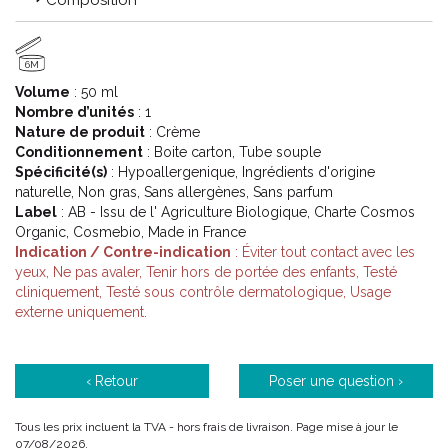
Composition
La gamme est présente dans 1 maternité sur 4, et dans plus de
3000 crèches.
6M
Volume
: 50 ml
Code ACL : 6237968
Nombre d’unités
: 1
Nature de produit
: Crème
Code EAN : 3361370793211
Conditionnement
: Boite carton, Tube souple
Spécificité(s)
: Hypoallergenique, Ingrédients d'origine
naturelle, Non gras, Sans allergènes, Sans parfum
Label
: AB - Issu de l' Agriculture Biologique, Charte Cosmos
Organic, Cosmebio, Made in France
Indication / Contre-indication
: Éviter tout contact avec les
yeux, Ne pas avaler, Tenir hors de portée des enfants, Testé
cliniquement, Testé sous contrôle dermatologique, Usage
externe uniquement.
‹ Retour
Poser une question ›
Tous les prix incluent la TVA - hors frais de livraison. Page mise à jour le
07/08/2026.