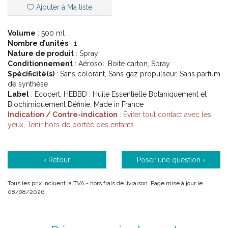
Ajouter à Ma liste
Biocide TP 02, TP 18, et TP 19.
Volume
: 500 ml
Pour aider à :
Nombre d’unités
: 1
Nature de produit
: Spray
• Chasser les acariens, germes, virus, champignons
Conditionnement
: Aérosol, Boite carton, Spray
microscopiques, mauvaises odeurs…
Spécificité(s)
: Sans colorant, Sans gaz propulseur, Sans parfum
• Limiter les sources d' allergies
de synthèse
Label
: Ecocert, HEBBD : Huile Essentielle Botaniquement et
Biochimiquement Définie, Made in France
Indication / Contre-indication
: Éviter tout contact avec les
yeux, Tenir hors de portée des enfants
‹ Retour
Poser une question ›
Tous les prix incluent la TVA - hors frais de livraison. Page mise à jour le
08/08/2026.