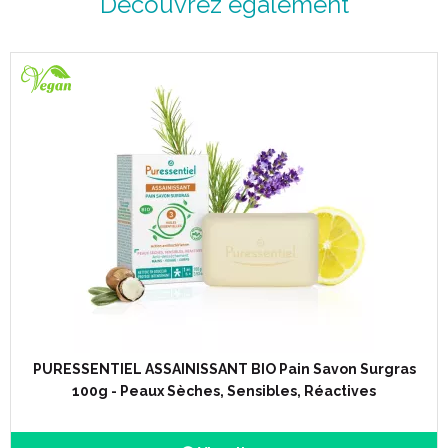
Découvrez également
Description :
Formule brevetée de 41 huiles essentielles :
Aneth, anis, basilic, Bay st thomas, bois de rose, cajeput,
cannelle de chine, cèdre de l’atlas, citron, citronnelle, cumin,
cyprès, eucalyptus, fenouil, baies de genévrier, géranium,
gingembre, clou de girofle, lavande officinale, lavandin grosso,
macis, mandarine, marjolaine sauvage, mélisse, menthe crépue,
menthe poivrée, myrrhe, niaouli, orange, origan, persil, petit
grain bigaradier, pin sylvestre, romarin, sarriette, sauge officinale,
serpolet, tea tree, thym, verveine, wintergreen pour détruire
acariens, germes, virus, champignons microscopiques,
mauvaises odeurs…
Assainir l’air, dégager les voies respiratoires, limiter les sources
d’allergies (chambre d’enfants et d’adultes, personnes malades,
pièces humides, w.-c., cuisine…), atmosphère polluée ou
PURESSENTIEL ASSAINISSANT BIO Pain Savon Surgras
enfumée, odeurs de literie, d’animaux, bureaux, ateliers, lieux
100g - Peaux Sèches, Sensibles, Réactives
publics, voiture…
Substances actives : Ethanol (CAS n°64-17-5) 71% (m/m),
Géraniol* (CAS n°106-24-1) min, 0,05% (m/m).