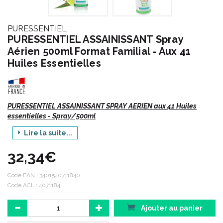
PURESSENTIEL
PURESSENTIEL ASSAINISSANT Spray
Aérien 500ml Format Familial - Aux 41
Huiles Essentielles
PURESSENTIEL ASSAINISSANT SPRAY AERIEN aux 41 Huiles
essentielles - Spray/500ml
Lire la suite...
Produit issu de l’aromathérapie - HEBBD (Huile essentielle
botaniquement et biochimiquement définie).
32,34€
Code EAN :
3401540711840
• ACARICIDE
Code ACL : 4071184
• BACTERICIDE
• FONGICIDE
Ajouter au panier
• VIRUCIDE