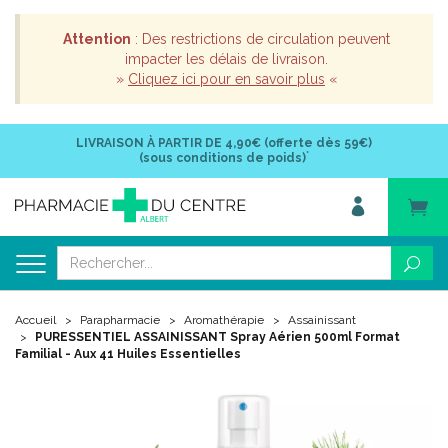
Attention
: Des restrictions de circulation peuvent
impacter les délais de livraison.
»
Cliquez ici pour en savoir plus
«
LIVRAISON À PARTIR DE
4,90€ (offerte dès 59€)
*
(sous conditions de poids)
Accueil
Parapharmacie
Aromathérapie
Assainissant
PURESSENTIEL ASSAINISSANT Spray Aérien 500ml Format
Familial - Aux 41 Huiles Essentielles