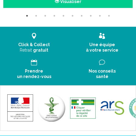
Visualiser
*Naturellement présent dans les huiles essentielles.
Conseils d' utilisation :
Solution en spray à usage atmosphérique : 6 à 8
Click & Collect
Une équipe
pulvérisations (3 à 5 ml) à vaporiser dans l’air, aux quatre coins
Retrait
gratuit
à votre service
de l’endroit à assainir plusieurs fois par jour et
particulièrement la nuit avant le coucher.
Peut être vaporisé sur les moquettes et autres surfaces
Prendre
Nos conseils
(réaliser au préalable un test).
un rendez-vous
santé
Précautions d' emploi :