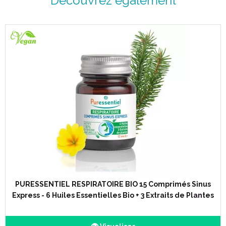
Découvrez également
Description :
Formule brevetée de 41 huiles essentielles :
Aneth, anis, basilic, Bay st thomas, bois de rose, cajeput,
cannelle de chine, cèdre de l’atlas, citron, citronnelle, cumin,
cyprès, eucalyptus, fenouil, baies de genévrier, géranium,
gingembre, clou de girofle, lavande officinale, lavandin grosso,
macis, mandarine, marjolaine sauvage, mélisse, menthe crépue,
menthe poivrée, myrrhe, niaouli, orange, origan, persil, petit
grain bigaradier, pin sylvestre, romarin, sarriette, sauge officinale,
serpolet, tea tree, thym, verveine, wintergreen pour détruire
acariens, germes, virus, champignons microscopiques,
mauvaises odeurs…
Assainir l’air, dégager les voies respiratoires, limiter les sources
d’allergies (chambre d’enfants et d’adultes, personnes malades,
pièces humides, w.-c., cuisine…), atmosphère polluée ou
enfumée, odeurs de literie, d’animaux, bureaux, ateliers, lieux
PURESSENTIEL RESPIRATOIRE BIO 15 Comprimés Sinus
publics, voiture…
Express - 6 Huiles Essentielles Bio + 3 Extraits de Plantes
Substances actives : Ethanol (CAS n°64-17-5) 71% (m/m),
Géraniol* (CAS n°106-24-1) min, 0,05% (m/m).