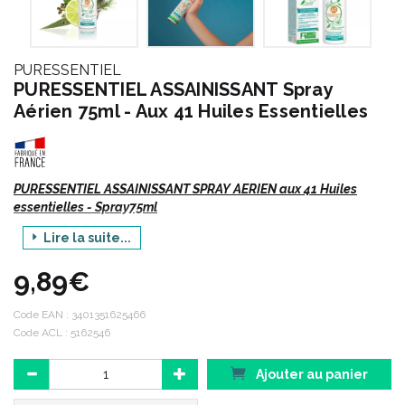
PURESSENTIEL
PURESSENTIEL ASSAINISSANT Spray
Aérien 75ml - Aux 41 Huiles Essentielles
PURESSENTIEL ASSAINISSANT SPRAY AERIEN aux 41 Huiles
essentielles - Spray75ml
Lire la suite...
Produit issu de l’aromathérapie - HEBBD (Huile essentielle
botaniquement et biochimiquement définie).
9,89€
Code EAN :
3401351625466
• ACARICIDE
Code ACL : 5162546
• BACTERICIDE
• FONGICIDE
Ajouter au panier
• VIRUCIDE