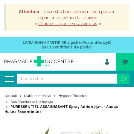
Attention
: Des restrictions de circulation peuvent
impacter les délais de livraison.
»
Cliquez ici pour en savoir plus
«
LIVRAISON À PARTIR DE
4,90€ (offerte dès 59€)
*
(sous conditions de poids)
Accueil
Matériel médical
Hygiène Toilettes
Désinfection et Nettoyage
PURESSENTIEL ASSAINISSANT Spray Aérien 75ml - Aux 41
Huiles Essentielles