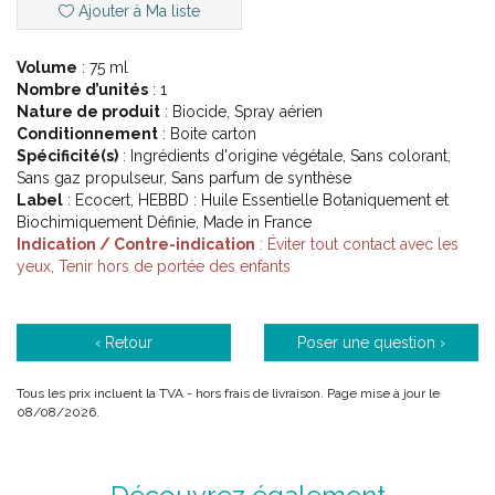
Ajouter à Ma liste
Biocide TP 02, TP 18, et TP 19.
Volume
: 75 ml
Pour aider à :
Nombre d’unités
: 1
Nature de produit
: Biocide, Spray aérien
• Chasser les acariens, germes, virus, champignons
Conditionnement
: Boite carton
microscopiques, mauvaises odeurs…
Spécificité(s)
: Ingrédients d'origine végétale, Sans colorant,
• Limiter les sources d'allergies
Sans gaz propulseur, Sans parfum de synthèse
Label
: Ecocert, HEBBD : Huile Essentielle Botaniquement et
Biochimiquement Définie, Made in France
Indication / Contre-indication
: Éviter tout contact avec les
yeux, Tenir hors de portée des enfants
‹ Retour
Poser une question ›
Tous les prix incluent la TVA - hors frais de livraison. Page mise à jour le
08/08/2026.