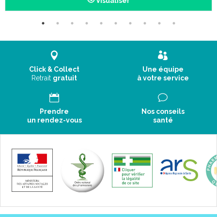
Visualiser
*Naturellement présent dans les huiles essentielles.
Conseils d' utilisation :
Solution en spray à usage atmosphérique : 6 à 8
pulvérisations (3 à 5 ml) à vaporiser dans l’air, aux quatre coins
Click & Collect
Une équipe
de l’endroit à assainir plusieurs fois par jour et
Retrait
gratuit
à votre service
particulièrement la nuit avant le coucher.
Peut être vaporisé sur les moquettes et autres surfaces
(réaliser au préalable un test).
Prendre
Nos conseils
un rendez-vous
santé
Précautions d' emploi :