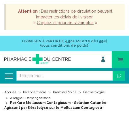
Attention
: Des restrictions de circulation peuvent
impacter les délais de livraison.
»
Cliquez ici pour en savoir plus
«
LIVRAISON À PARTIR DE
4,90€ (offerte dès 59€)
*
(sous conditions de poids)
Accueil
Parapharmacie
Premiers Soins
Dermatologie
Allergie - Démangeaisons
PoxKare Molluscum Contagiosum - Solution Cutanée
Agissant par Kératolyse sur le Molluscum Contagiosu