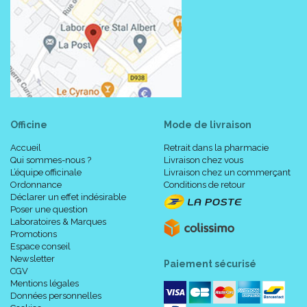
(2 à 6 semaines).
Précautions d' emploi :
N’ appliquez plus PoxKare sur des molluscum enflammés.
Ne pas utiliser en cas d’ allergie à l’ un des composants.
Tenir hors de portée des enfants, dans un endroit sec.
Officine
Mode de livraison
Accueil
Retrait dans la pharmacie
PoxKare® ne doit pas être utilisé :
Qui sommes-nous ?
Livraison chez vous
L’équipe officinale
Livraison chez un commerçant
chez les enfants de moins de 2 ans.
Ordonnance
Conditions de retour
sur le contour de l’ œil.
Déclarer un effet indésirable
Poser une question
sur les muqueuses (bouche ou zone génitale).
Laboratoires & Marques
les plaies ou la peau lésée par grattage ; pour le traitement
Promotions
de verrues ordinaires ; chez les personnes présentant un
Espace conseil
déficit immunitaire inné ou acquis.
Newsletter
Paiement sécurisé
CGV
Mentions légales
Données personnelles
Composition :