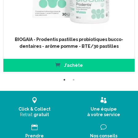
Précautions d' emploi :
Ne pas dépasser la dose journalière recommandée.
Une consommation excessive peut avoir des effets laxatifs.
Ce complément alimentaire doit être utilisé dans le cadre d'
BIOGAIA - Prodentis pastilles probiotiques bucco-
une alimentation variée et équilibrée et d' un mode de vie
dentaires - arôme pomme - BTE/30 pastilles
sain.
Tenir hors de portée des enfants.
Hypersensibilité à l' un des constituants.
J’achète
A conserver à l' abri de la chaleur, de l' humidité et la lumière.
Composition pour 1 comprimé :
Edulcorants : isomalt et xylitol,
Lactobacillus reuteri
Protectis
Click & Collect
Une équipe
DSM 17938 100 millions UFC, émulsifiants : sucroesters d' acide
Retrait
gratuit
à votre service
gras, huile de palme, arôme citron, acide citrique
Prendre
Nos conseils
Code ACL : 9592901