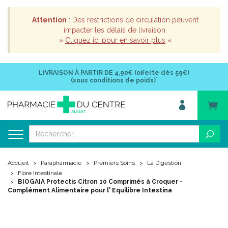
Attention
: Des restrictions de circulation peuvent
impacter les délais de livraison.
»
Cliquez ici pour en savoir plus
«
LIVRAISON À PARTIR DE
4,90€ (offerte dès 59€)
*
(sous conditions de poids)
Accueil
Parapharmacie
Premiers Soins
La Digestion
Flore Intestinale
BIOGAIA Protectis Citron 10 Comprimés à Croquer -
Complément Alimentaire pour l' Equilibre Intestina