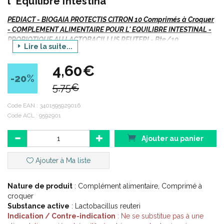
l' Equilibre Intestina
PEDIACT - BIOGAIA PROTECTIS CITRON 10 Comprimés à Croquer
- COMPLEMENT ALIMENTAIRE POUR L' EQUILIBRE INTESTINAL -
PROBIOTIQUE AU LACTOBACILLUS REUTERI - Bte/10
Lire la suite...
4,60€
Indications :
-20
%
5,75€
Code EAN :
3401595929016
Equilibre intestinal.
Code ACL : 9592901
Adapté aux enfants en âge de croquer et à l’ adulte.
Peut être conseillé chez la femme enceinte ou en cours d'
allaitement.
Ajouter au panier
Ajouter à Ma liste
Description :
Nature de produit
: Complément alimentaire, Comprimé à
croquer
Le
Lactobacillus reuteri
Protectis (DSM 17938) est l' une des
Substance active
: Lactobacillus reuteri
souches les plus étudiées dans le monde, distribuée dans
Indication / Contre-indication
: Ne se substitue pas à une
plus de 90 pays, et fait l' objet à ce jour de 130 études