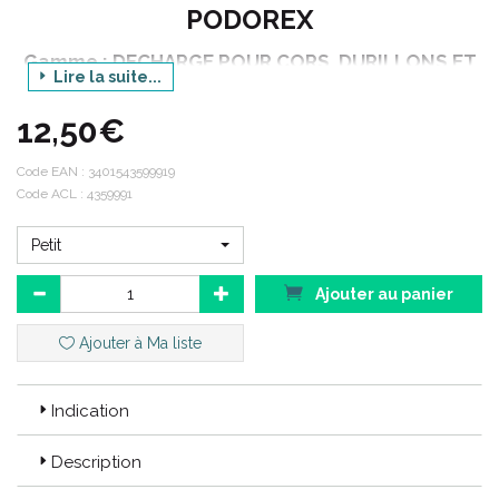
PODOREX
Gamme : DECHARGE POUR CORS, DURILLONS ET
Lire la suite...
SURFACES SENSIBLES
Produit : TUBIGEL ORTEIL OU DOIGT EN GEL DE
12,50€
SILICONE GAINE PERLON
Code EAN :
3401543599919
Conditionnement : 1 unité
Code ACL : 4359991
Petit
Code ACL : 4359991 / 4360008 / 4360014
Code EAN : 3401543599919 / 3401543600080 / 3401543600141
Ajouter au panier
Ajouter à Ma liste
Indication
Description