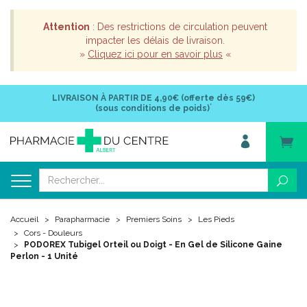
Attention
: Des restrictions de circulation peuvent
impacter les délais de livraison.
»
Cliquez ici pour en savoir plus
«
LIVRAISON À PARTIR DE
4,90€ (offerte dès 59€)
*
(sous conditions de poids)
Accueil
Parapharmacie
Premiers Soins
Les Pieds
Cors - Douleurs
PODOREX Tubigel Orteil ou Doigt - En Gel de Silicone Gaine
Perlon - 1 Unité