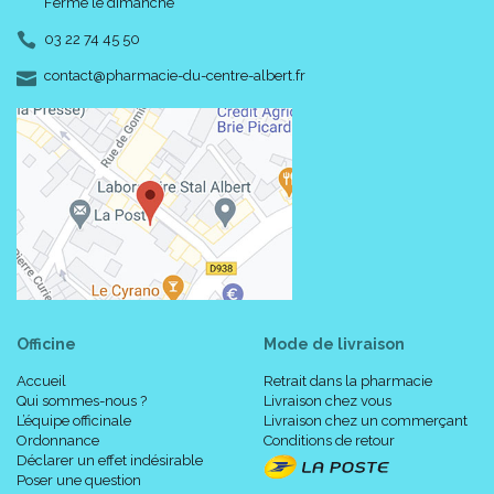
Fermé le dimanche
03 22 74 45 50
-
-
contact
@
pharmacie-du-centre-albert.fr
Officine
Mode de livraison
Accueil
Retrait dans la pharmacie
Qui sommes-nous ?
Livraison chez vous
L’équipe officinale
Livraison chez un commerçant
Ordonnance
Conditions de retour
Déclarer un effet indésirable
Poser une question