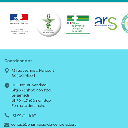
Coordonnées
32 rue Jeanne d’Harcourt
80300 Albert
Du lundi au vendredi
8h30 - 19h00 non stop
Le samedi
8h30 - 17h00 non stop
Fermé le dimanche
03 22 74 45 50
-
-
contact
@
pharmacie-du-centre-albert.fr