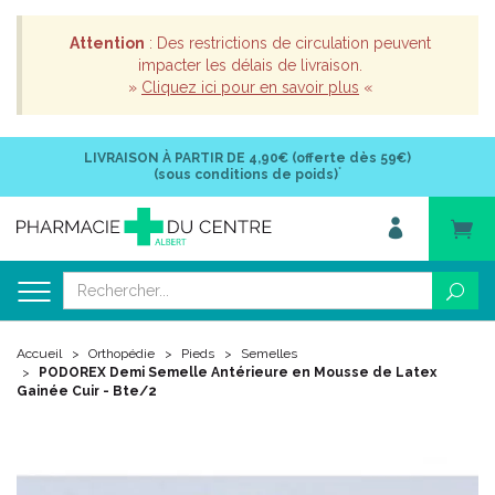
Attention
: Des restrictions de circulation peuvent
impacter les délais de livraison.
»
Cliquez ici pour en savoir plus
«
LIVRAISON À PARTIR DE
4,90€ (offerte dès 59€)
*
(sous conditions de poids)
Accueil
Orthopédie
Pieds
Semelles
PODOREX Demi Semelle Antérieure en Mousse de Latex
Gainée Cuir - Bte/2