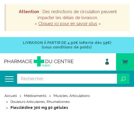
Attention
: Des restrictions de circulation peuvent
impacter les délais de livraison.
»
Cliquez ici pour en savoir plus
«
LIVRAISON À PARTIR DE
4,90€ (offerte dès 59€)
*
(sous conditions de poids)
Accueil
Médicaments
Muscles, Articulations
Douleurs Articulaires, Rhumatismes
Piasclédine 300 mg 90 gélules