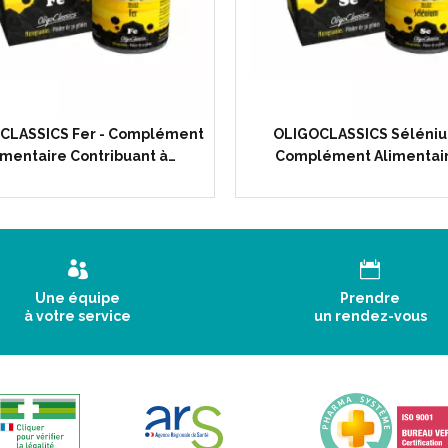
Code ACL : 6148525
Code EAN : 3401561485256
CLASSICS Fer - Complément
OLIGOCLASSICS Séléniu
imentaire Contribuant à…
Complément Alimentai
Une équipe
Prendre
à votre service
un rendez-vous