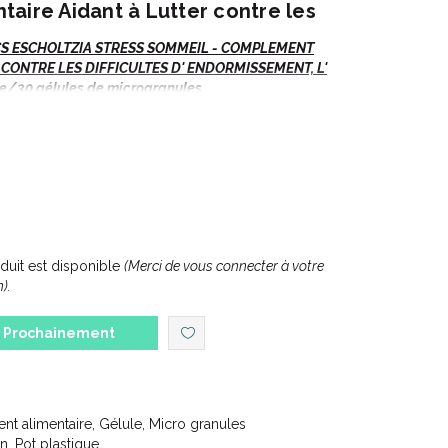
aire Aidant à Lutter contre les
CS
ESCHOLTZIA STRESS SOMMEIL - COMPLEMENT
CONTRE LES DIFFICULTES D' ENDORMISSEMENT, L'
e/30 gélules de microgranules
t, Anxiété, Cauchemars.
uit est disponible
(Merci de vous connecter à votre
).
our réduire la nervosité notamment en cas de troubles
Prochainement
.
e de 90
.
t alimentaire, Gélule, Micro granules
n, Pot plastique