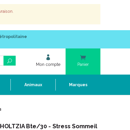
vraison.
étropolitaine
Mon compte
Panier
e
Animaux
Marques
s
OLTZIA Bte/30 - Stress Sommeil