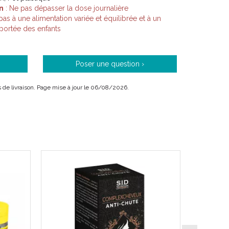
n
: Ne pas dépasser la dose journalière
s à une alimentation variée et équilibrée et à un
 portée des enfants
er avec un grand verre d' eau en dehors des repas.
Poser une question ›
ais de livraison. Page mise à jour le 06/08/2026.
 à utiliser dans le cadre d' une alimentation
 à un mode de vie sain.
' (200 mg d'extrait de partie aérienne titré à 1 % en
microcristalline, xylitol, agents d' enrobage :
 gélatine.
rienne d' Escholtzia, soit 4 mg d' alcaloïdes pour 2