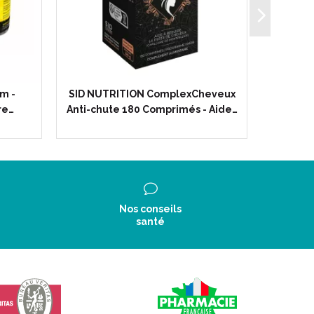
m -
SID NUTRITION ComplexCheveux
PHYTOCL
re…
Anti-chute 180 Comprimés - Aide…
Dig
Nos conseils
santé