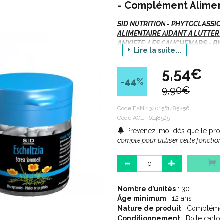
- Complément Aliment
SID NUTRITION
- PHYTOCLASSI
ALIMENTAIRE AIDANT A LUTTER 
ANXIETE, LES CAUCHEMARS - Bt
Lire la suite...
Indications :
5,54€
-44
%
9,90€
Difficultés d’ endormissemen
Code EAN :
3401561485256
Code ACL : 6148525
Description :
Prévenez-moi dès que le prod
compte pour utiliser cette fonction
Traditionnellement utilisé p
du sommeil.
30 gélules de microgranules
Existe également en boit
Nombre d’unités
: 30
Âge minimum
: 12 ans
Nature de produit
: Complémen
Conseil d' utilisation :
Conditionnement
: Boite carto