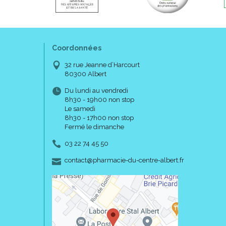
Coordonnées
32 rue Jeanne d’Harcourt
80300 Albert
Du lundi au vendredi
8h30 - 19h00 non stop
Le samedi
8h30 - 17h00 non stop
Fermé le dimanche
03 22 74 45 50
-
-
contact
@
pharmacie-du-centre-albert.fr