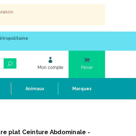
vraison.
étropolitaine
Mon compte
Panier
e
Animaux
Marques
e plat Ceinture Abdominale -