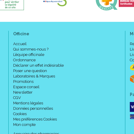
Extrait de thé vert
dont polyphénols
Extrait de carvi
Poudre d' anis étoilé
Officine
M
Poudre de fenouil
Accueil
Re
Bactéries lactiques lyophil
Qui sommes-nous ?
Li
L’équipe officinale
Li
dont Bifidobacterium br
Ordonnance
Co
Déclarer un effet indésirable
Poudre de coriandre
Poser une question
F.O.S
Laboratoires & Marques
Promotions
Espace conseil
Newsletter
Code ACL : 6149890
P
CGV
Code EAN : 3401561498904
Mentions légales
Données personnelles
Cookies
Mes préférences Cookies
Mon compte
Annuaire des pharmacies