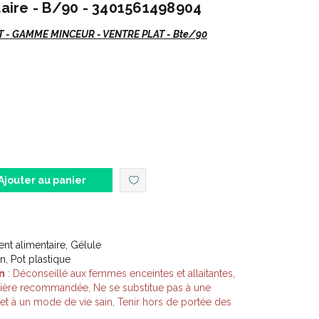
ire - B/90 - 3401561498904
T - GAMME MINCEUR - VENTRE PLAT - Bte/90
rise l' élimination des lipides.
Ajouter au panier
t alimentaire, Gélule
 plantes, de F.O.S., et de bactéries lactiques
n, Pot plastique
n
: Déconseillé aux femmes enceintes et allaitantes,
ENTRE PLAT, est ciblée :
lière recommandée, Ne se substitue pas à une
is étoilé et le fenouil sont associés au carvi reconnu
e et à un mode de vie sain, Tenir hors de portée des
ntestinal et aider à limiter les inconforts digestifs tels