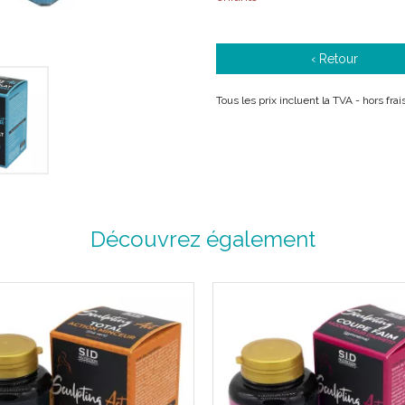
que les ballonnements.
Le thé vert grâce à sa riches
‹ Retour
Conseils d' utilisation :
Tous les prix incluent la TVA - hors fr
3 gélules par jour, à prendre
Programme de 1 mois renouv
Déconseillé de le prendre e
Précautions d' emploi :
Découvrez également
Ce complément alimentaire n
en période d’ allaitement. Il 
équilibrée, et à un mode de vi
Contient de la caféine (18 mg
femmes enceintes.
Ce produit est à conserver à l’
TENIR HORS DE PORTÉE DES