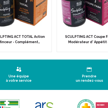
Ne pas dépasser la dose jour
Composition :
Extrait de feuille de thé vert (Cam
support : maltodextrine) ; gélule :
LPTING ACT TOTAL Action
verum) ; poudre de fruit de feno
SCULPTING ACT Coupe F
coriandre (Coriandrum sativum) ; 
inceur - Complément…
Modérateur d' Appétit 
maltodextrine) : Streptococcus 
longum, Lactobacillus helveticus
Bifidobacterium bifidum, Lactoba
Bifidobacterium infantis - Bifido
anti-agglomérant : phosphate di
Une équipe
Prendre
à votre service
un rendez-vous
Informations nutritionnelles :