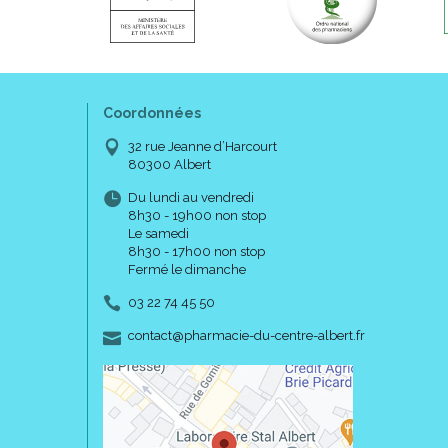
Coordonnées
32 rue Jeanne d’Harcourt
80300 Albert
Du lundi au vendredi
8h30 - 19h00 non stop
Le samedi
8h30 - 17h00 non stop
Fermé le dimanche
03 22 74 45 50
-
-
contact
@
pharmacie-du-centre-albert.fr