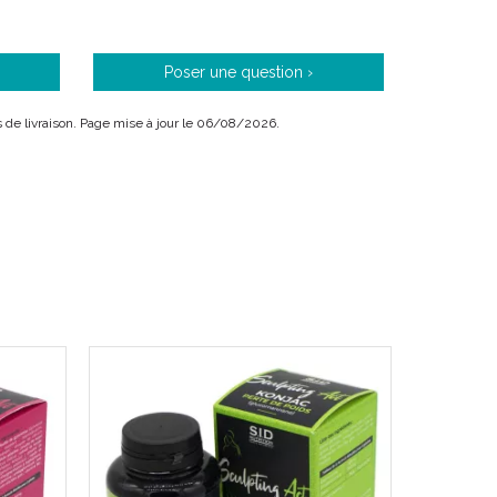
se en polyphénols, stimule la dégradation des lipides.
Poser une question ›
ais de livraison. Page mise à jour le 06/08/2026.
 avant les repas avec un grand verre d’ eau.
elable.
n dehors des repas
e convient pas aux enfants, aux femmes enceintes ou
ne doit pas se substituer à une alimentation variée et
e sain.
 pour 3 gélules) = déconseillé aux enfants et aux
 abri de la lumière, de la chaleur et de l’ humidité.
 ENFANTS.