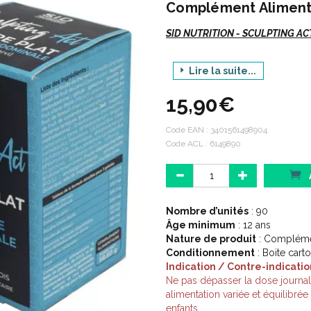
Complément Alimenta
SID NUTRITION - SCULPTING AC
Lire la suite...
Indications :
15,90€
Code EAN :
3401561498904
Ceinture Abdominale
.
Code ACL : 6149890
Limite les ballonnements, Favo
Description :
Nombre d’unités
: 90
Âge minimum
: 12 ans
Nature de produit
: Complémen
Complément alimentaire à base de
Conditionnement
: Boite carto
lyophilisées.
Indication / Contre-indicatio
La formule de SCULPTING ACT V
Ne pas dépasser la dose journa
Les bactéries lactiques, l' an
alimentation variée et équilibré
pour favoriser un bon transit i
enfants