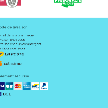
600 mg
240 mg
375 mg
200 mg
ode de livraison
200 mg
trait dans la pharmacie
isées
135 mg
vraison chez vous
vraison chez un commerçant
eve
30 mg
nditions de retour
105 mg
90 mg
aiement sécurisé