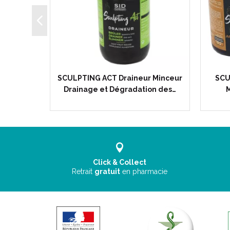
Minceur
SCULPTING ACT Draineur Minceur
SCU
Drainage et Dégradation des…
M
Click & Collect
Retrait
gratuit
en pharmacie