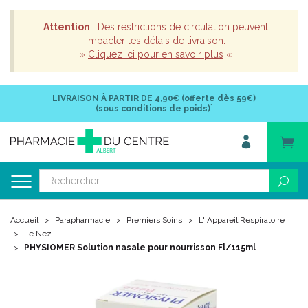
Attention
: Des restrictions de circulation peuvent
impacter les délais de livraison.
»
Cliquez ici pour en savoir plus
«
LIVRAISON À PARTIR DE
4,90€ (offerte dès 59€)
*
(sous conditions de poids)
Accueil
Parapharmacie
Premiers Soins
L' Appareil Respiratoire
Le Nez
PHYSIOMER Solution nasale pour nourrisson Fl/115ml