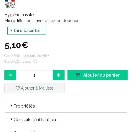
Hygiène nasale.
Microdiffusion : lave le nez en douceur.
Lire la suite...
NOURRISSONS à partir de 1 mois.
5,10€
Toute la richesse naturelle en oligoéléments de l'eau de mer.
Code EAN :
3582910005667
Code ACL : 6640775
Code ACL : 1000566
Code EAN : 3401566407758/ 3582910005667
Ajouter au panier
Ajouter à Ma liste
Propriétés
Conseils d'utilisation