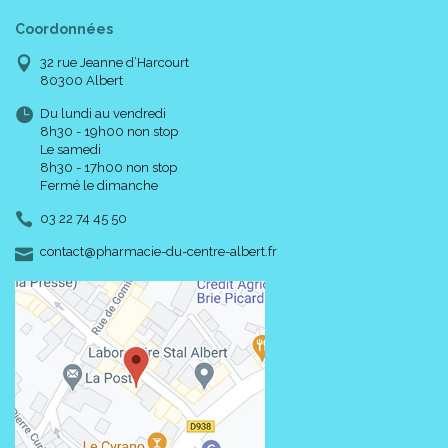
Coordonnées
32 rue Jeanne d’Harcourt
80300 Albert
Du lundi au vendredi
8h30 - 19h00 non stop
Le samedi
8h30 - 17h00 non stop
Fermé le dimanche
03 22 74 45 50
-
-
contact
@
pharmacie-du-centre-albert.fr