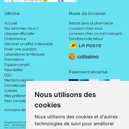
Officine
Mode de livraison
Accueil
Retrait dans la pharmacie
Qui sommes-nous ?
Livraison chez vous
L’équipe officinale
Livraison chez un commerçant
Ordonnance
Conditions de retour
Déclarer un effet indésirable
Poser une question
Laboratoires & Marques
Promotions
Espace conseil
Newsletter
Paiement sécurisé
CGV
Mentions légales
Données personnelles
Cookies
Nous utilisons des
Mes préférences Cookies
Mon compte
cookies
Annuaire des pharmacies
Nous utilisons des cookies et d'autres
technologies de suivi pour améliorer
La pharmacie du centre à Albert
(80300) est une pharmacie française certifiée ISO
9001.
"pharmacie-du-centre-albert.fr "
est le site internet de l
a pharmacie du centre
, 32
rue Jeanne d' Harcourt, 80300 Albert.