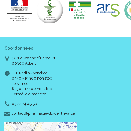
Coordonnées
32 rue Jeanne d’Harcourt
80300 Albert
Du lundi au vendredi
8h30 - 19h00 non stop
Le samedi
8h30 - 17h00 non stop
Fermé le dimanche
03 22 74 45 50
-
-
contact
@
pharmacie-du-centre-albert.fr