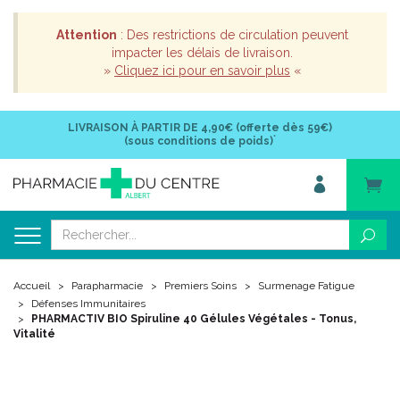
Attention
: Des restrictions de circulation peuvent
impacter les délais de livraison.
»
Cliquez ici pour en savoir plus
«
LIVRAISON À PARTIR DE
4,90€ (offerte dès 59€)
*
(sous conditions de poids)
Accueil
Parapharmacie
Premiers Soins
Surmenage Fatigue
Défenses Immunitaires
PHARMACTIV BIO Spiruline 40 Gélules Végétales - Tonus,
Vitalité