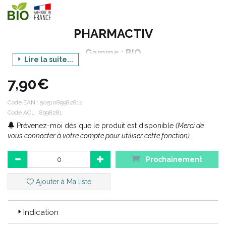
PHARMACTIV
Gamme : BIO
Lire la suite...
Déclinaison : COMPLEMENT ALIMENTAIRE
7,90€
Produit : SPIRULINE
Conditionnement : 40 gélules végétales
Code EAN :
5051089982812
Code ACL : 8998281
Prévenez-moi dès que le produit est disponible
(Merci de
vous connecter à votre compte pour utiliser cette fonction).
Engagement Pharmactiv :
Prochainement
Ajouter à Ma liste
Indication