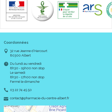
Coordonnées
32 rue Jeanne d’Harcourt
80300 Albert
Du lundi au vendredi
8h30 - 19h00 non stop
Le samedi
8h30 - 17h00 non stop
Fermé le dimanche
03 22 74 45 50
-
-
contact
@
pharmacie-du-centre-albert.fr