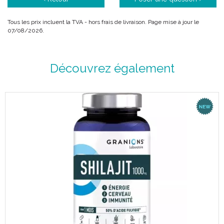
Code ACL : 8998281
Tous les prix incluent la TVA - hors frais de livraison. Page mise à jour le
Code EAN : 5051089982812
07/08/2026.
Découvrez également