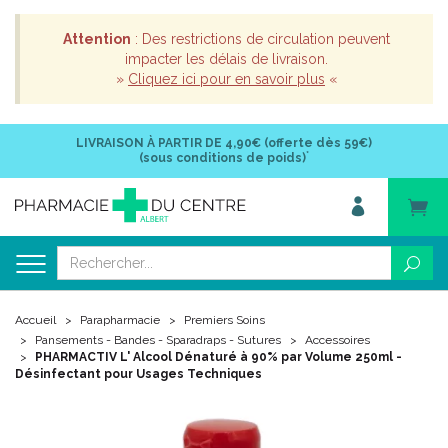
Attention
: Des restrictions de circulation peuvent
impacter les délais de livraison.
»
Cliquez ici pour en savoir plus
«
LIVRAISON À PARTIR DE
4,90€ (offerte dès 59€)
*
(sous conditions de poids)
Accueil
Parapharmacie
Premiers Soins
Pansements - Bandes - Sparadraps - Sutures
Accessoires
PHARMACTIV L' Alcool Dénaturé à 90% par Volume 250ml -
Désinfectant pour Usages Techniques