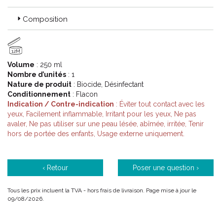
Tolérance :
le potentiel sensibilisant de chaque produit est
Composition
évalué grâce à des tests d’ usage réalisés sous contrôle
médical ou des tests d’ hypoallergénicité.
12M
Famille :
une solution adaptée à chaque membre de la
famille au quotidien, y compris pour les peaux les plus
Volume
: 250 ml
sensibles.
Nombre d’unités
: 1
Nature de produit
: Biocide, Désinfectant
Conditionnement
: Flacon
Prix :
votre pharmacien PHARMACTIV s’ engage à vous
Indication / Contre-indication
: Éviter tout contact avec les
proposer ces produits, au meilleur prix et en exclusivité, dans
yeux, Facilement inflammable, Irritant pour les yeux, Ne pas
les pharmacies du réseau.
avaler, Ne pas utiliser sur une peau lésée, abîmée, irritée, Tenir
hors de portée des enfants, Usage externe uniquement.
‹ Retour
Poser une question ›
Tous les prix incluent la TVA - hors frais de livraison. Page mise à jour le
09/08/2026.