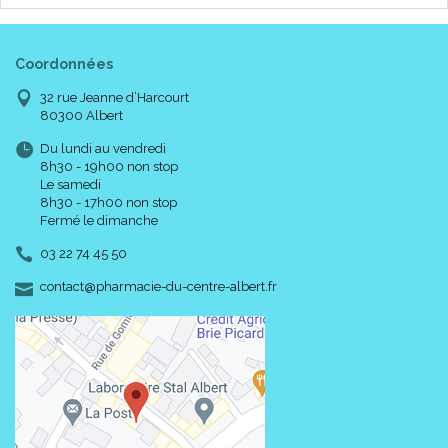
Coordonnées
32 rue Jeanne d’Harcourt
80300 Albert
Du lundi au vendredi
8h30 - 19h00 non stop
Le samedi
8h30 - 17h00 non stop
Fermé le dimanche
03 22 74 45 50
-
-
contact
@
pharmacie-du-centre-albert.fr