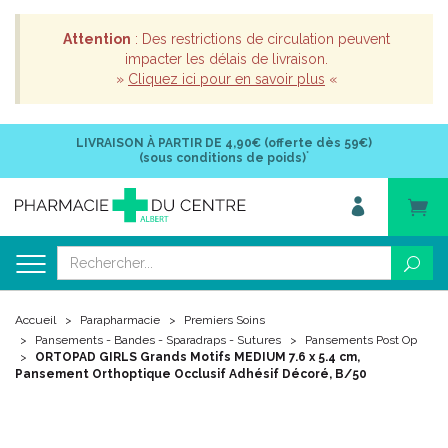
Attention
: Des restrictions de circulation peuvent
impacter les délais de livraison.
»
Cliquez ici pour en savoir plus
«
LIVRAISON À PARTIR DE
4,90€ (offerte dès 59€)
*
(sous conditions de poids)
Accueil
Parapharmacie
Premiers Soins
Pansements - Bandes - Sparadraps - Sutures
Pansements Post Op
ORTOPAD GIRLS Grands Motifs MEDIUM 7.6 x 5.4 cm,
Pansement Orthoptique Occlusif Adhésif Décoré, B/50