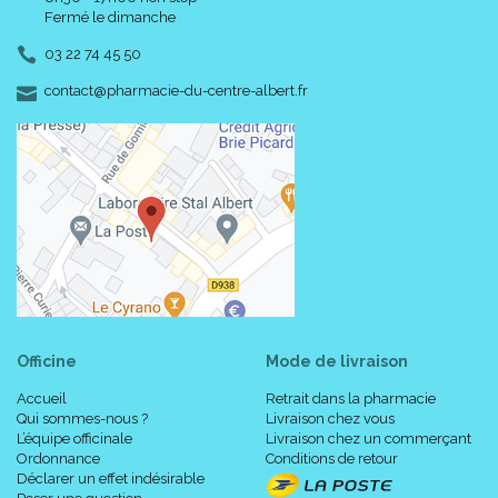
Fermé le dimanche
03 22 74 45 50
-
-
contact
@
pharmacie-du-centre-albert.fr
Officine
Mode de livraison
Accueil
Retrait dans la pharmacie
Qui sommes-nous ?
Livraison chez vous
L’équipe officinale
Livraison chez un commerçant
Ordonnance
Conditions de retour
Déclarer un effet indésirable