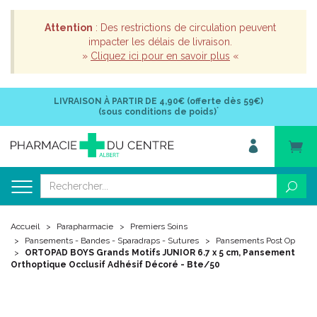
Attention
: Des restrictions de circulation peuvent
impacter les délais de livraison.
»
Cliquez ici pour en savoir plus
«
LIVRAISON À PARTIR DE
4,90€ (offerte dès 59€)
*
(sous conditions de poids)
Accueil
Parapharmacie
Premiers Soins
Pansements - Bandes - Sparadraps - Sutures
Pansements Post Op
ORTOPAD BOYS Grands Motifs JUNIOR 6.7 x 5 cm, Pansement
Orthoptique Occlusif Adhésif Décoré - Bte/50