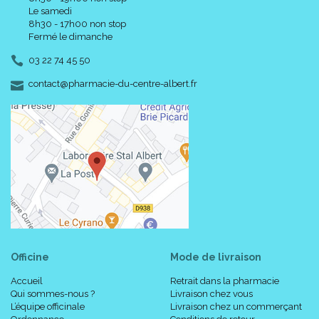
Le samedi
8h30 - 17h00 non stop
Fermé le dimanche
03 22 74 45 50
-
-
contact
@
pharmacie-du-centre-albert.fr
Officine
Mode de livraison
Accueil
Retrait dans la pharmacie
Qui sommes-nous ?
Livraison chez vous
L’équipe officinale
Livraison chez un commerçant