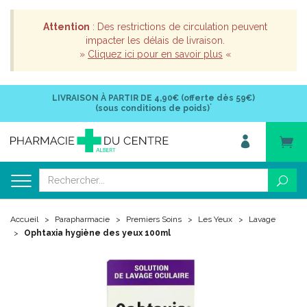
Attention
: Des restrictions de circulation peuvent
impacter les délais de livraison.
»
Cliquez ici pour en savoir plus
«
LIVRAISON À PARTIR DE
4,90€ (offerte dès 59€)
*
(sous conditions de poids)
Accueil
Parapharmacie
Premiers Soins
Les Yeux
Lavage
Ophtaxia hygiène des yeux 100ml