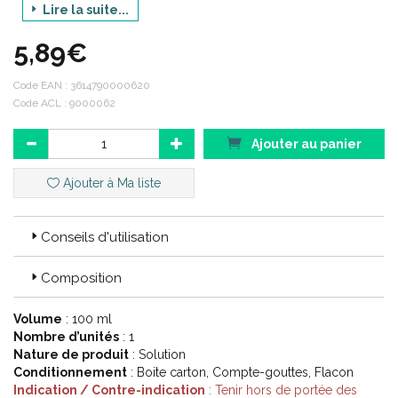
Lire la suite...
hydratantes et lubrifiantes, d'aloé vera aux vertus hydratantes et
apaisantes et à base d'euphraise qui réduit l'inflammation et
5,89€
apaise les yeux rouges, irrités ou fatigués. Elle nettoie en
douceur et élimine les impuretés de l'œil et du contour des
yeux.
Code EAN :
3614790000620
Code ACL : 9000062
Ajouter au panier
Ajouter à Ma liste
Conseils d'utilisation
Composition
Volume
: 100 ml
Nombre d’unités
: 1
Nature de produit
: Solution
Conditionnement
: Boite carton, Compte-gouttes, Flacon
Indication / Contre-indication
: Tenir hors de portée des