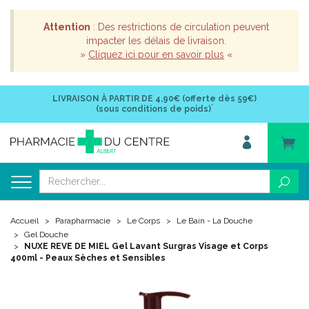
Attention
: Des restrictions de circulation peuvent
impacter les délais de livraison.
»
Cliquez ici pour en savoir plus
«
LIVRAISON À PARTIR DE
4,90€ (offerte dès 59€)
*
(sous conditions de poids)
Accueil
Parapharmacie
Le Corps
Le Bain - La Douche
Gel Douche
NUXE REVE DE MIEL Gel Lavant Surgras Visage et Corps
400ml - Peaux Sèches et Sensibles