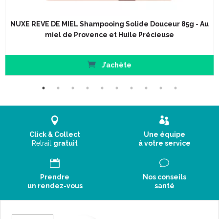
Glucoside, Glyceryl Oleate, Citric Acid, Allantoin, Sodium
Benzoate, Tetrasodium Glutamate Diacetate, 1.2 Hexanediol,
Caprylyl Glycol, Caramel, Calcium Gluconate, Tropolone,
NUXE REVE DE MIEL Shampooing Solide Douceur 85g - Au
Hydrogenated Palm Glycerides Citrate, Tocopherol.
miel de Provence et Huile Précieuse
Code ACL : 9702927
J’achète
Code EAN : 3264680004063
Click & Collect
Une équipe
Retrait
gratuit
à votre service
Prendre
Nos conseils
un rendez-vous
santé