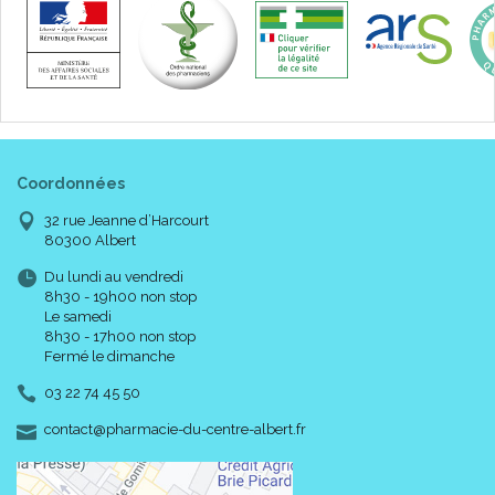
Coordonnées
32 rue Jeanne d’Harcourt
80300 Albert
Du lundi au vendredi
8h30 - 19h00 non stop
Le samedi
8h30 - 17h00 non stop
Fermé le dimanche
03 22 74 45 50
-
-
contact
@
pharmacie-du-centre-albert.fr