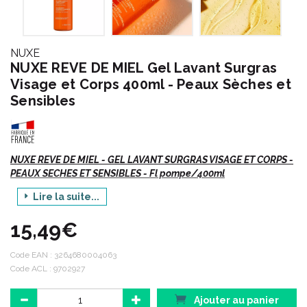
NUXE
NUXE REVE DE MIEL Gel Lavant Surgras
Visage et Corps 400ml - Peaux Sèches et
Sensibles
NUXE REVE DE MIEL - GEL LAVANT SURGRAS VISAGE ET CORPS -
PEAUX SECHES ET SENSIBLES - Fl pompe/400ml
Lire la suite...
APAISE, ADOUCIT.
Peaux sèches et sensibles.
15,49€
Visage et Corps.
Sans Paraben.
Code EAN :
3264680004063
87% d' ingrédients d' origine naturelle.
Code ACL : 9702927
Ajouter au panier