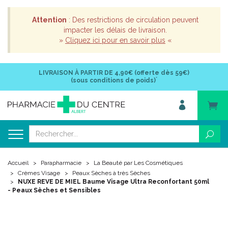
Attention
: Des restrictions de circulation peuvent
impacter les délais de livraison.
»
Cliquez ici pour en savoir plus
«
LIVRAISON À PARTIR DE
4,90€ (offerte dès 59€)
*
(sous conditions de poids)
Accueil
Parapharmacie
La Beauté par Les Cosmétiques
Crèmes Visage
Peaux Sèches à très Sèches
NUXE REVE DE MIEL Baume Visage Ultra Reconfortant 50ml
- Peaux Sèches et Sensibles