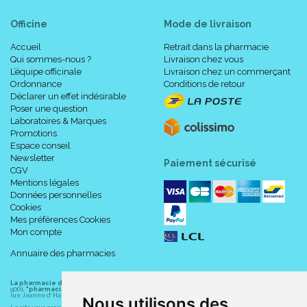
Officine
Mode de livraison
Accueil
Retrait dans la pharmacie
Qui sommes-nous ?
Livraison chez vous
L’équipe officinale
Livraison chez un commerçant
Ordonnance
Conditions de retour
Déclarer un effet indésirable
Poser une question
Laboratoires & Marques
Promotions
Espace conseil
Newsletter
Paiement sécurisé
CGV
Mentions légales
Données personnelles
Cookies
Mes préférences Cookies
Mon compte
Annuaire des pharmacies
La pharmacie du centre à Albert
(80300) est une pharmacie française certifiée ISO
9001.
"pharmacie-du-centre-albert.fr "
est le site internet de l
a pharmacie du centre
, 32
rue Jeanne d' Harcourt, 80300 Albert.
Nous utilisons des