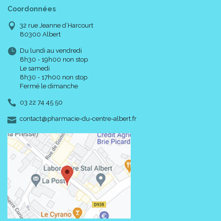
Coordonnées
32 rue Jeanne d’Harcourt
80300 Albert
Du lundi au vendredi
8h30 - 19h00 non stop
Le samedi
8h30 - 17h00 non stop
Fermé le dimanche
03 22 74 45 50
-
-
contact
@
pharmacie-du-centre-albert.fr