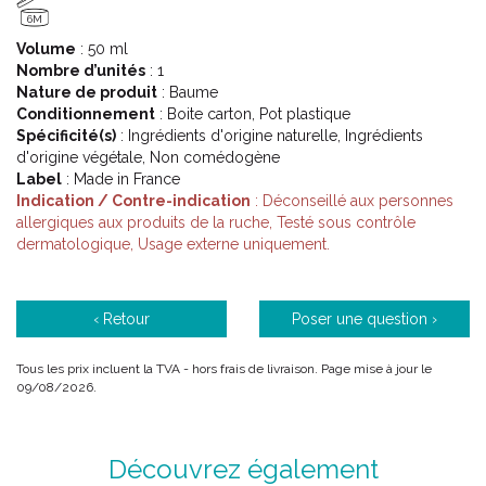
Des résultats prouvés :
6M
La peau est intensément nourrie : 95%**(1).
Volume
: 50 ml
La peau retrouve son confort : 100%**(1).
Nombre d’unités
: 1
La peau est douce : 90%**(2).
Nature de produit
: Baume
Conditionnement
: Boite carton, Pot plastique
* Enfants à partir de 36 mois.
Spécificité(s)
: Ingrédients d'origine naturelle, Ingrédients
d'origine végétale, Non comédogène
** Test d’ usage réalisé sous contrôle dermatologique sur 21
Label
: Made in France
femmes ayant la peau du visage sèche à très sèche et sensible
Indication / Contre-indication
: Déconseillé aux personnes
pendant 28 jours. % de volontaires en accord avec l’ allégation
allergiques aux produits de la ruche, Testé sous contrôle
juste après application.
dermatologique, Usage externe uniquement.
**(1) Pour la Crème Corps Ultra-Réconfortante .
**(2) Pour le Gel Lavant Surgras visage et corps.
‹ Retour
Poser une question ›
*** Sauf le Gel Lavant Surgras Visage et Corps et le Démaquillant
Visage Rêve de Miel®.
Tous les prix incluent la TVA - hors frais de livraison. Page mise à jour le
09/08/2026.
Découvrez également