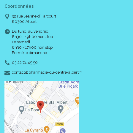
Coordonnées
32 rue Jeanne d’Harcourt
80300 Albert
Du lundi au vendredi
8h30 - 19h00 non stop
Le samedi
8h30 - 17h00 non stop
Fermé le dimanche
03 22 74 45 50
-
-
contact
@
pharmacie-du-centre-albert.fr