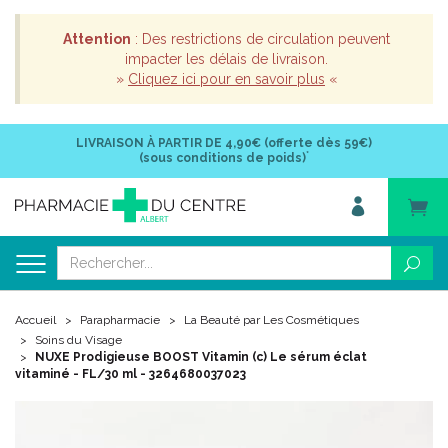
Attention
: Des restrictions de circulation peuvent
impacter les délais de livraison.
»
Cliquez ici pour en savoir plus
«
LIVRAISON À PARTIR DE
4,90€ (offerte dès 59€)
*
(sous conditions de poids)
Accueil
Parapharmacie
La Beauté par Les Cosmétiques
Soins du Visage
NUXE Prodigieuse BOOST Vitamin (c) Le sérum éclat
vitaminé - FL/30 ml - 3264680037023