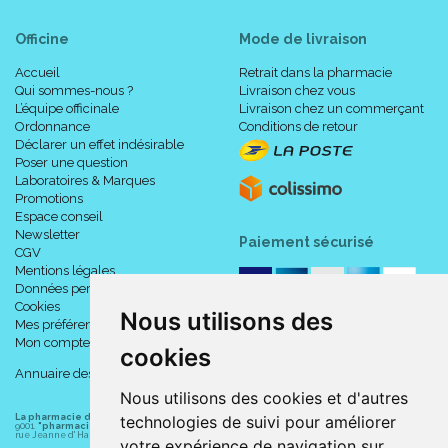
Officine
Mode de livraison
Accueil
Retrait dans la pharmacie
Qui sommes-nous ?
Livraison chez vous
L’équipe officinale
Livraison chez un commerçant
Ordonnance
Conditions de retour
Déclarer un effet indésirable
Poser une question
Laboratoires & Marques
Promotions
Espace conseil
Newsletter
Paiement sécurisé
CGV
Mentions légales
Données personnelles
Cookies
Nous utilisons des
Mes préférences Cookies
Mon compte
cookies
Annuaire des pharmacies
Nous utilisons des cookies et d'autres
La pharmacie du centre à Albert
(80300) est une pharmacie française certifiée ISO
technologies de suivi pour améliorer
9001.
"pharmacie-du-centre-albert.fr "
est le site internet de l
a pharmacie du centre
, 32
rue Jeanne d' Harcourt, 80300 Albert.
votre expérience de navigation sur