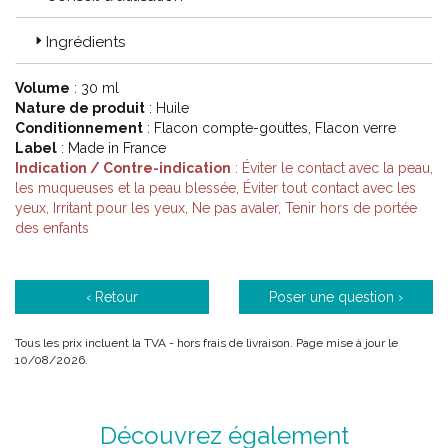
anti-âge renferme le secret d'une peau immédiatement fraîche
et éclatante, tout en prévenant les premiers signes de
Ingrédients
vieillissement.
Volume
: 30 ml
Nature de produit
: Huile
Conditionnement
: Flacon compte-gouttes, Flacon verre
Code ACL : 8003702
Label
: Made in France
Indication / Contre-indication
: Éviter le contact avec la peau,
Code EAN : 3264680037023
les muqueuses et la peau blessée, Éviter tout contact avec les
yeux, Irritant pour les yeux, Ne pas avaler, Tenir hors de portée
des enfants
‹ Retour
Poser une question ›
Tous les prix incluent la TVA - hors frais de livraison. Page mise à jour le
10/08/2026.
Découvrez également