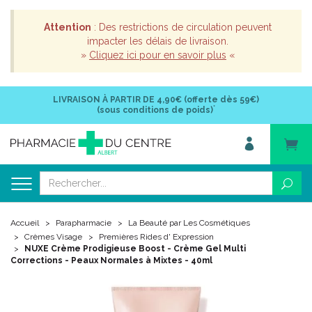
Attention
: Des restrictions de circulation peuvent
impacter les délais de livraison.
»
Cliquez ici pour en savoir plus
«
LIVRAISON À PARTIR DE
4,90€ (offerte dès 59€)
*
(sous conditions de poids)
Accueil
Parapharmacie
La Beauté par Les Cosmétiques
Crèmes Visage
Premières Rides d' Expression
NUXE Crème Prodigieuse Boost - Crème Gel Multi
Corrections - Peaux Normales à Mixtes - 40ml