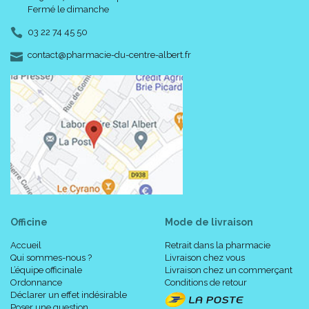
Fermé le dimanche
03 22 74 45 50
-
-
contact
@
pharmacie-du-centre-albert.fr
Officine
Mode de livraison
Accueil
Retrait dans la pharmacie
Qui sommes-nous ?
Livraison chez vous
L’équipe officinale
Livraison chez un commerçant
Ordonnance
Conditions de retour
Déclarer un effet indésirable
Poser une question