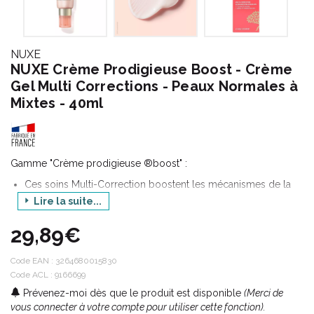
NUXE
NUXE Crème Prodigieuse Boost - Crème
Gel Multi Corrections - Peaux Normales à
Mixtes - 40ml
Gamme "Crème prodigieuse ®boost" :
Ces soins Multi-Correction boostent les mécanismes de la
peau tout en respectant son équilibre naturel.
Lire la suite...
A la clé : une peau fraîche, rebondie et lumineuse, même
quand le quotidien s' accélère !
29,89€
Code EAN :
3264680015830
Code ACL : 9166699
Prévenez-moi dès que le produit est disponible
(Merci de
vous connecter à votre compte pour utiliser cette fonction).