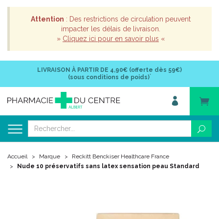
Attention
: Des restrictions de circulation peuvent
impacter les délais de livraison.
»
Cliquez ici pour en savoir plus
«
LIVRAISON À PARTIR DE
4,90€ (offerte dès 59€)
*
(sous conditions de poids)
Accueil
Marque
Reckitt Benckiser Healthcare France
Nude 10 préservatifs sans latex sensation peau Standard