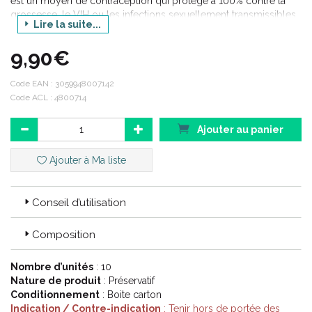
est un moyen de contraception qui protège à 100% contre la
grossesse, le VIH ou les infections sexuellement transmissibles.
Lire la suite...
Il est spécialement conçu pour les personnes allergiques au
latex afin d'éviter des réactions inconfortables au cours des
9,90€
rapports.
Code EAN :
3059948007142
Code ACL : 4800714
Ajouter au panier
Ajouter à Ma liste
Conseil d’utilisation
Composition
Nombre d’unités
: 10
Nature de produit
: Préservatif
Conditionnement
: Boite carton
Indication / Contre-indication
: Tenir hors de portée des