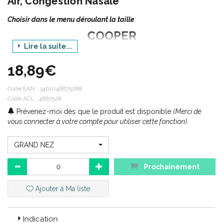
Air, Congestion Nasale
Choisir dans le menu déroulant la taille
COOPER
Lire la suite...
Gamme : TRADIPHAR
18,89€
Produit : NOZOAIR BANDELETTES NASALES
ADHESIVES
Code EAN :
3401046675288
Conditionnement : 30 unités
Code ACL : 4667528
Prévenez-moi dès que le produit est disponible
(Merci de
vous connecter à votre compte pour utiliser cette fonction).
Code ACL : 4667528 / 4667534
Code EAN : 3401046675288 / 3401046675349
GRAND NEZ
Prochainement
Ajouter à Ma liste
Indication