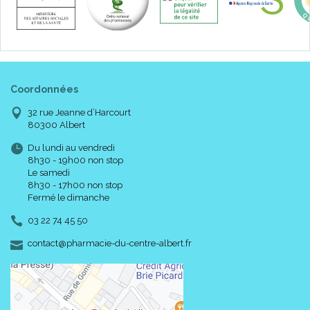
Coordonnées
32 rue Jeanne d’Harcourt
80300 Albert
Du lundi au vendredi
8h30 - 19h00 non stop
Le samedi
8h30 - 17h00 non stop
Fermé le dimanche
03 22 74 45 50
-
-
contact
@
pharmacie-du-centre-albert.fr